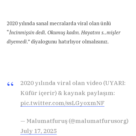
2020 yılında sanal mecralarda viral olan ünlü
“
İncinmişsin dedi. Okumuş kadın. Hayatını s..mişler
diyemedi
.” diyalogunu hatırlıyor olmalısınız.
2020 yılında viral olan video (UYARI:
Küfür içerir) & kaynak paylaşım:
pic.twitter.com/ssLGyoxmNF
— Malumatfuruş (@malumatfurusorg)
July 17, 2025