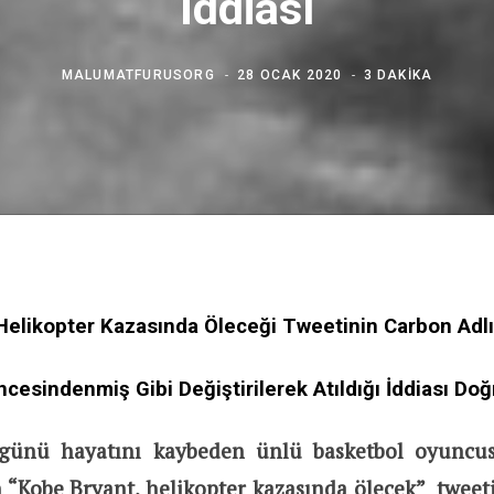
İddiası
MALUMATFURUSORG
28 OCAK 2020
3 DAKIKA
Helikopter Kazasında Öleceği Tweetinin Carbon Adlı 
Öncesindenmiş Gibi Değiştirilerek Atıldığı İddiası Doğ
günü hayatını kaybeden ünlü basketbol oyuncu
n “Kobe Bryant, helikopter kazasında ölecek” twee