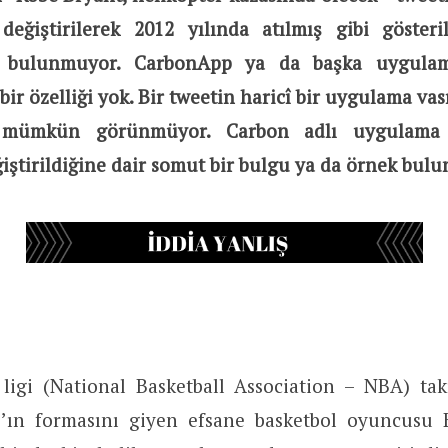
 değiştirilerek 2012 yılında atılmış gibi gösteril
 bulunmuyor. CarbonApp ya da başka uygulam
bir özelliği yok. Bir tweetin haricî bir uygulama va
 mümkün görünmüyor. Carbon adlı uygulama i
ğiştirildiğine dair somut bir bulgu ya da örnek bul
ligi (National Basketball Association – NBA) ta
s’ın formasını giyen efsane basketbol oyuncusu 