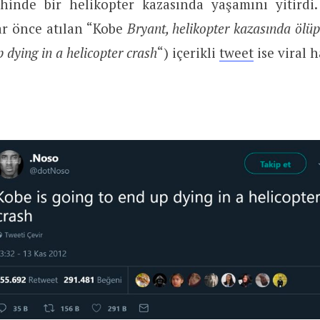
hinde bir helikopter kazasında yaşamını yitirdi
ar önce atılan “Kobe
Bryant, helikopter kazasında ölüp
p dying in a helicopter crash
“) içerikli
tweet
ise viral h