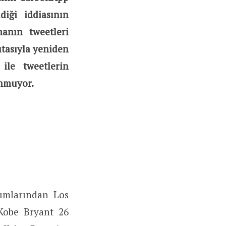
diği iddiasının
anın tweetleri
sıtasıyla yeniden
le tweetlerin
unmuyor.
kımlarından Los
Kobe Bryant 26