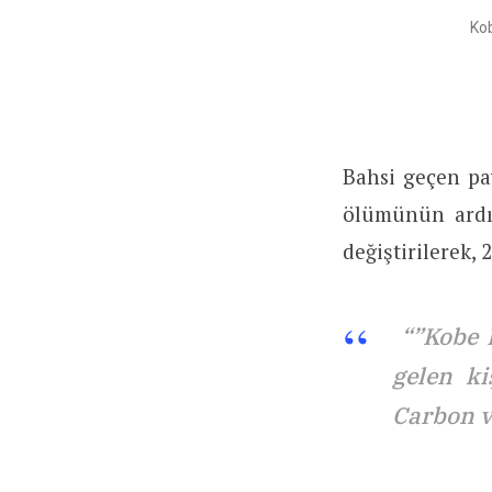
Kob
Bahsi geçen pa
ölümünün ardın
değiştirilerek, 
“”Kobe 
gelen ki
Carbon v2