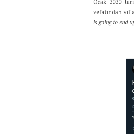
Ocak 2020 tari
vefatından yıll
is going to end u