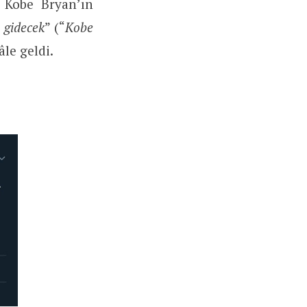
. Kobe Bryan’ın
 gidecek
” (“
Kobe
âle geldi.