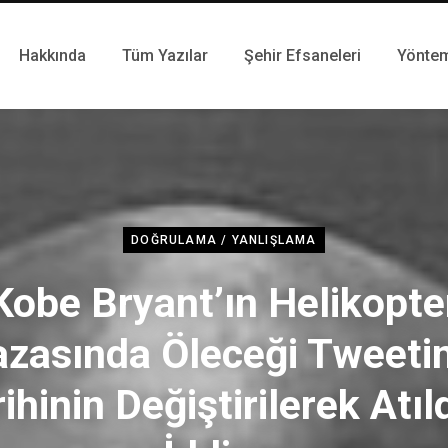
Hakkında
Tüm Yazılar
Şehir Efsaneleri
Yönte
DOĞRULAMA / YANLIŞLAMA
Kobe Bryant’ın Helikopte
zasında Öleceği Tweeti
ihinin Değiştirilerek Atıl