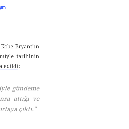
şım
 Kobe Bryant’ın
müyle tarihinin
a edildi
:
tiyle gündeme
nra attığı ve
ortaya çıktı.”