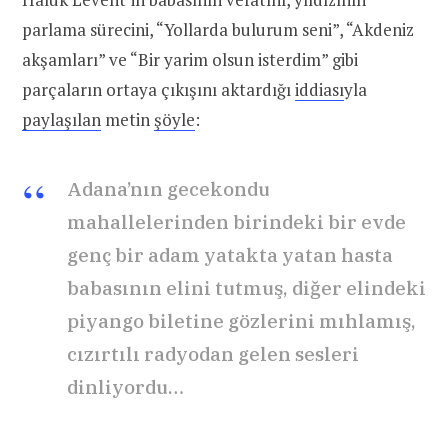
parlama sürecini, “Yollarda bulurum seni”, “Akdeniz
akşamları” ve “Bir yarim olsun isterdim” gibi
parçaların ortaya çıkışını aktardığı
iddiası
yla
paylaşılan
metin
şöyle
:
Adana’nın gecekondu
mahallelerinden birindeki bir evde
genç bir adam yatakta yatan hasta
babasının elini tutmuş, diğer elindeki
piyango biletine gözlerini mıhlamış,
cızırtılı radyodan gelen sesleri
dinliyordu…