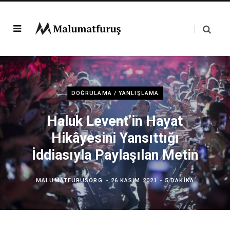
DOĞRULAMA / YANLIŞLAMA
Haluk Levent’in Hayat
Hikâyesini Yansıttığı
İddiasıyla Paylaşılan Metin
MALUMATFURUSORG
26 KASIM 2021
5 DAKIKA