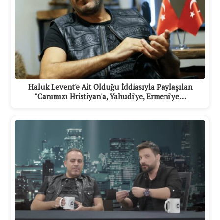
Haluk Levent'e Ait Olduğu İddiasıyla Paylaşılan
"Canımızı Hristiyan'a, Yahudi'ye, Ermeni'ye…