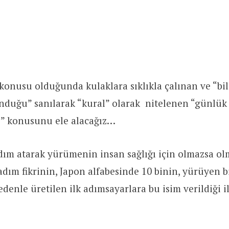
onusu olduğunda kulaklara sıklıkla çalınan ve “bi
unduğu” sanılarak “kural” olarak nitelenen “günlük
i” konusunu ele alacağız…
ım atarak yürümenin insan sağlığı için olmazsa ol
adım fikrinin,
Japon alfabesinde 10 binin, yürüyen b
denle üretilen ilk adımsayarlara bu isim verildiği il