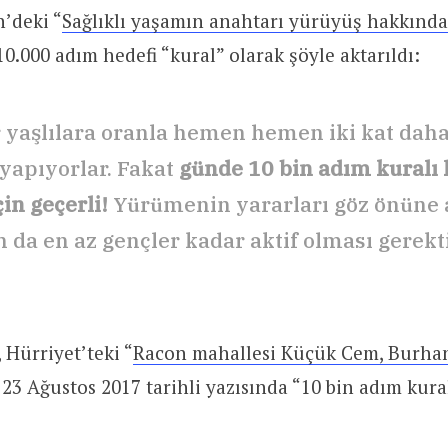
’deki “
Sağlıklı yaşamın anahtarı yürüyüş hakkında 
 10.000 adım hedefi “kural” olarak şöyle aktarıldı:
 yaşlılara oranla hemen hemen iki kat daha
yapıyorlar. Fakat
günde 10 bin adım kural
in geçerli!
Yürümenin yararları göz önüne a
n da en az gençler kadar aktif olması gerekt
 Hürriyet’teki “
Racon mahallesi Küçük Cem, Burhan
ı 23 Ağustos 2017 tarihli yazısında “10 bin adım kur