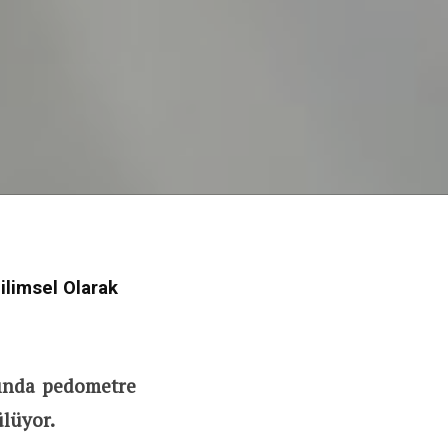
ilimsel Olarak
sında pedometre
ülüyor.