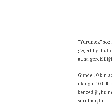
“Yürümek” söz k
geçerliliği bul
atma gerekliliğ
Günde 10 bin ad
olduğu, 10.000 
benzediği, bu ne
sürülmüştü.