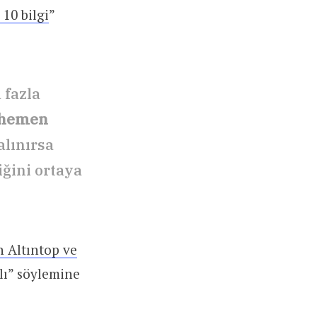
10 bilgi
”
 fazla
ı hemen
lınırsa
iğini ortaya
 Altıntop ve
alı” söylemine