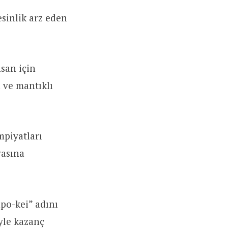
esinlik arz eden
nsan için
 ve mantıklı
mpiyatları
yasına
npo-kei” adını
yle kazanç