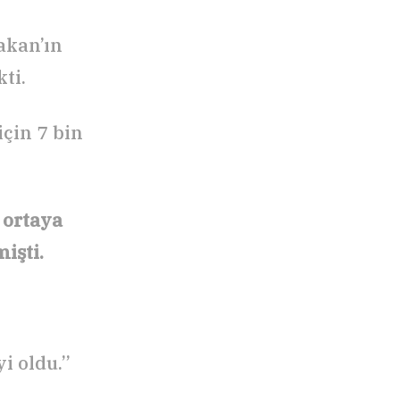
akan’ın
ti.
çin 7 bin
 ortaya
işti.
i oldu.”