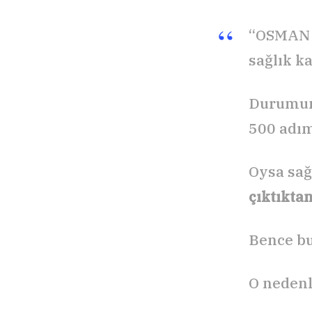
“OSMAN M
sağlık ka
Durumunu
500 adım
Oysa sağ
çıktıkta
Bence bu 
O nedenl