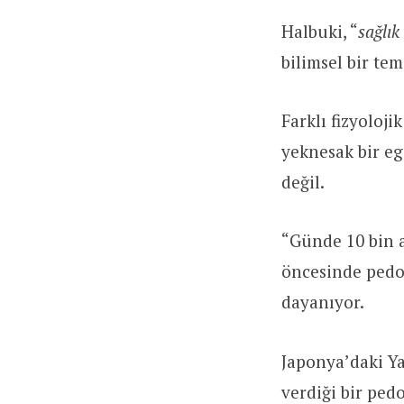
Halbuki,
“
sağlık
bilimsel bir tem
Farklı fizyoloji
yeknesak bir e
değil.
“Günde 10 bin a
öncesinde pedo
dayanıyor.
Japonya’daki Ya
verdiği bir ped