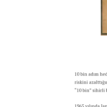
10 bin adım hede
riskini azalttığ
“10 bin” sihirli 
1965 yılında Ja