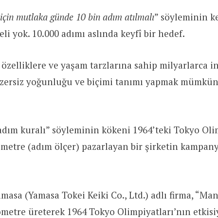
 için mutlaka günde 10 bin adım atılmalı
” söyleminin k
eli yok. 10.000 adımı aslında keyfî bir hedef.
k özelliklere ve yaşam tarzlarına sahip milyarlarca i
gzersiz yoğunluğu ve biçimi tanımı yapmak mümkün
dım kuralı” söyleminin kökeni 1964’teki Tokyo Oli
metre (adım ölçer) pazarlayan bir şirketin kampan
masa (Yamasa Tokei Keiki Co., Ltd.) adlı firma, “Ma
ometre üreterek 1964 Tokyo Olimpiyatları’nın etkisi