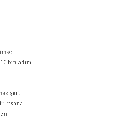
limsel
 10 bin adım
maz şart
ir insana
eri