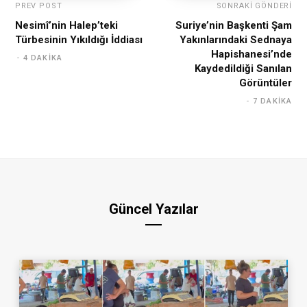
PREV POST
SONRAKI GÖNDERI
Nesimî’nin Halep’teki
Suriye’nin Başkenti Şam
Türbesinin Yıkıldığı İddiası
Yakınlarındaki Sednaya
Hapishanesi’nde
4 DAKIKA
Kaydedildiği Sanılan
Görüntüler
7 DAKIKA
Güncel Yazılar