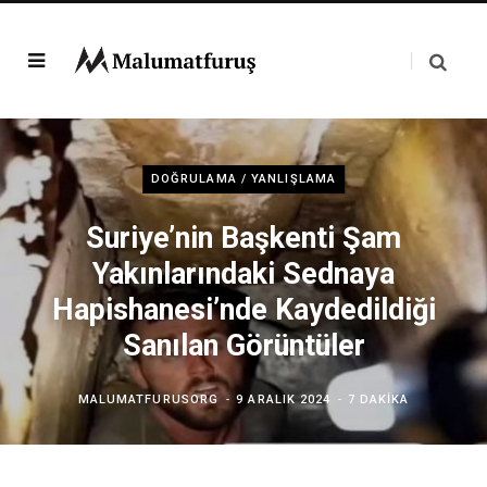
DOĞRULAMA / YANLIŞLAMA
Suriye’nin Başkenti Şam
Yakınlarındaki Sednaya
Hapishanesi’nde Kaydedildiği
Sanılan Görüntüler
MALUMATFURUSORG
9 ARALIK 2024
7 DAKIKA