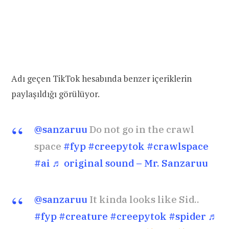
Adı geçen TikTok hesabında benzer içeriklerin
paylaşıldığı görülüyor.
@sanzaruu
Do not go in the crawl
space
#fyp
#creepytok
#crawlspace
#ai
♬ original sound – Mr. Sanzaruu
@sanzaruu
It kinda looks like Sid..
#fyp
#creature
#creepytok
#spider
♬