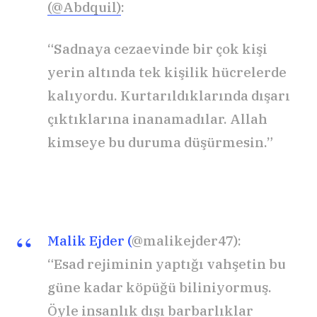
(@Abdquil)
:
“Sadnaya cezaevinde bir çok kişi
yerin altında tek kişilik hücrelerde
kalıyordu. Kurtarıldıklarında dışarı
çıktıklarına inanamadılar. Allah
kimseye bu duruma düşürmesin.”
Malik Ejder (
@malikejder47):
“Esad rejiminin yaptığı vahşetin bu
güne kadar köpüğü biliniyormuş.
Öyle insanlık dışı barbarlıklar