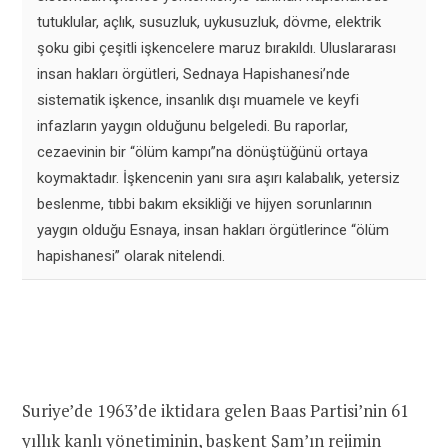
tutuklular, açlık, susuzluk, uykusuzluk, dövme, elektrik
şoku gibi çeşitli işkencelere maruz bırakıldı. Uluslararası
insan hakları örgütleri, Sednaya Hapishanesi’nde
sistematik işkence, insanlık dışı muamele ve keyfi
infazların yaygın olduğunu belgeledi. Bu raporlar,
cezaevinin bir “ölüm kampı”na dönüştüğünü ortaya
koymaktadır. İşkencenin yanı sıra aşırı kalabalık, yetersiz
beslenme, tıbbi bakım eksikliği ve hijyen sorunlarının
yaygın olduğu Esnaya, insan hakları örgütlerince “ölüm
hapishanesi” olarak nitelendi.
Suriye’de 1963’de iktidara gelen Baas Partisi’nin 61
yıllık kanlı yönetiminin, başkent Şam’ın rejimin