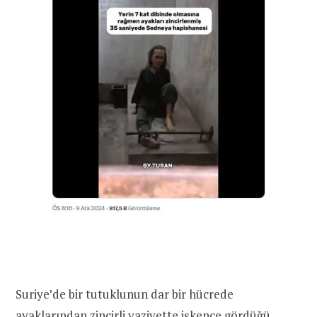
Suriye’de bir tutuklunun dar bir hücrede
ayaklarından zincirli vaziyette işkence gördüğü