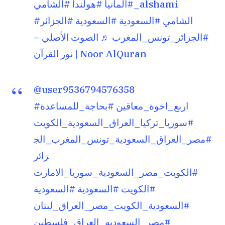
#الشامي_alshami
#المانيا
#هولندا
#الشامي
#السعودية
#السعودية
#الجزائر
#الجزائر_تونس_المغرب
♬ الصوت الأصلي –
نور القرآن | Noor AlQuran
@user9536794576358
#اربع_اخوة_معاقين
#بحاجة_للمساعدة
#سوريا_تركيا_العراق_السعودية_الكويت
#مصر_العراق_السعودية_تونس_المغرب_الج
زائر
#الكويت_مصر_السعودية_سوريا_الامارت
#الكويت
#السعودية
#السعودية
#السعودية_الكويت_مصر_العراق_لبنان
#مصر_السعوديه_العراق_فلسطين