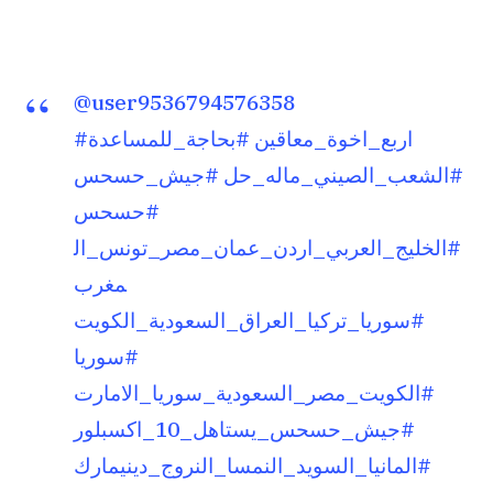
@user9536794576358
#اربع_اخوة_معاقين
#بحاجة_للمساعدة
#الشعب_الصيني_ماله_حل
#جيش_حسحس
#حسحس
#الخليج_العربي_اردن_عمان_مصر_تونس_ال
مغرب
#سوريا_تركيا_العراق_السعودية_الكويت
#سوريا
#الكويت_مصر_السعودية_سوريا_الامارت
#جيش_حسحس_يستاهل_10_اكسبلور
#المانيا_السويد_النمسا_النروج_دينيمارك