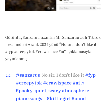
Görüntü, Sanzaruu uzantılı Mr. Sanzaruu adlı TikTok
hesabında 3 Aralık 2024 günü “No sir, I don’t like it
#fyp #creepytok #crawlspace #ai” açıklamasıyla
yayınlanmış.
@sanzaruu
No sir, I don’t like it
#fyp
#creepytok
#crawlspace
#ai
♬
Spooky, quiet, scary atmosphere
piano songs – Skittlegirl Sound