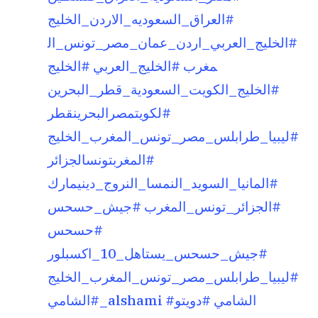
#العراق_السعوديه_الاردن_الخليج
#الخليج_العربي_اردن_عمان_مصر_تونس_ال
مغرب
#الخليج_العربي
#الخليج
#الخليج_الكويت_السعودية_قطر_البحرين
#لكويتمصرالبحرينقطر
#ليبيا_طرابلس_مصر_تونس_المغرب_الخليج
#المغربتونسالجزائر
#المانيا_السويد_النمسا_النروج_دينيمارك
#الجزائر_تونس_المغرب
#جيش_حسحس
#حسحس
#جيش_حسحس_يستاهل_10_اكسبلور
#ليبيا_طرابلس_مصر_تونس_المغرب_الخليج
#الشامي
#دويتو
#الشامي_alshami