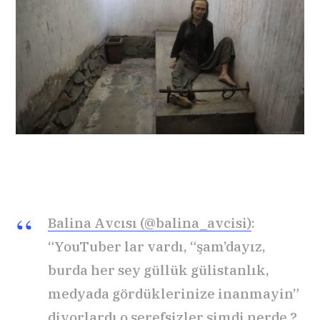
Balina Avcısı (@balina_avcisi)
:
“YouTuber lar vardı, “şam’dayız,
burda her sey güllük gülistanlık,
medyada gördüklerinize inanmayin”
diyorlardı o şerefsizler şimdi nerde ?