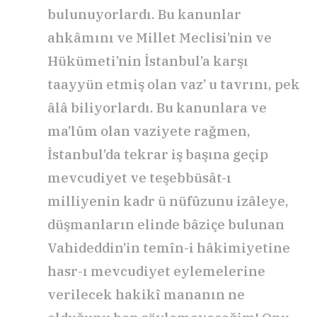
bulunuyorlardı. Bu kanunlar
ahkâmını ve Millet Meclisi’nin ve
Hükümeti’nin İstanbul’a karşı
taayyün etmiş olan vaz’ u tavrını, pek
âlâ biliyorlardı. Bu kanunlara ve
ma’lûm olan vaziyete rağmen,
İstanbul’da tekrar iş başına geçip
mevcudiyet ve teşebbüsât-ı
milliyenin kadr ü nüfûzunu izâleye,
düşmanların elinde bâziçe bulunan
Vahideddin’in temîn-i hâkimiyetine
hasr-ı mevcudiyet eylemelerine
verilecek hakikî mananın ne