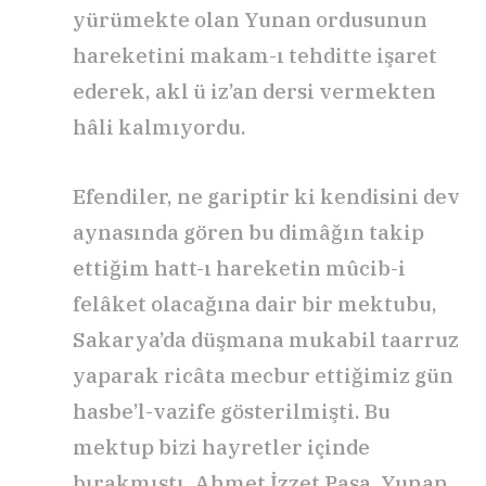
yürümekte olan Yunan ordusunun
hareketini makam-ı tehditte işaret
ederek, akl ü iz’an dersi vermekten
hâli kalmıyordu.
Efendiler, ne gariptir ki kendisini dev
aynasında gören bu dimâğın takip
ettiğim hatt-ı hareketin mûcib-i
felâket olacağına dair bir mektubu,
Sakarya’da düşmana mukabil taarruz
yaparak ricâta mecbur ettiğimiz gün
hasbe’l-vazife gösterilmişti. Bu
mektup bizi hayretler içinde
bırakmıştı. Ahmet İzzet Paşa, Yunan