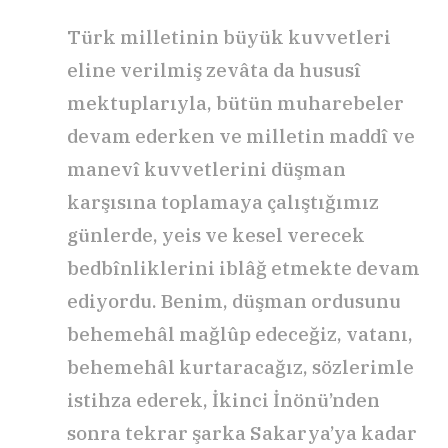
Türk milletinin büyük kuvvetleri
eline verilmiş zevâta da hususî
mektuplarıyla, bütün muharebeler
devam ederken ve milletin maddî ve
manevî kuvvetlerini düşman
karşısına toplamaya çalıştığımız
günlerde, yeis ve kesel verecek
bedbînliklerini iblâğ etmekte devam
ediyordu. Benim, düşman ordusunu
behemehâl mağlûp edeceğiz, vatanı,
behemehâl kurtaracağız, sözlerimle
istihza ederek, İkinci İnönü’nden
sonra tekrar şarka Sakarya’ya kadar