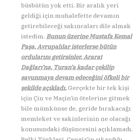
büsbütün yok etti. Bir aralık yeri
geldiği için muhalefette devamın
getirebileceği sakıncaları dile almak
istedim.
Bunun üzerine Mustafa Kemal
Paşa, Avrupalılar isterlerse bütün
ordularını getirsinler, Ararat
Dağları’na, Turan’a kadar çekilip
savunmaya devam edeceğini öfkeli bir
şekilde açıkladı.
Gerçekte bir tek kişi
için Çin ve Maçin’in ötelerine gitmek
bile mümkünse de, geride bırakacağı
memleket ve sakinlerinin ne olacağı
konusundaki düşüncesini açıklamadı.
Belki Türkleri, Cengiz’in çıkardığı