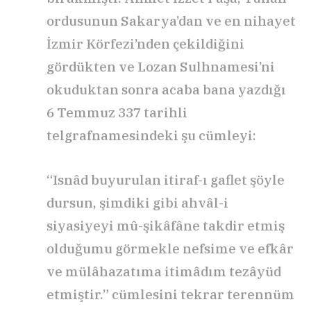
ordusunun Sakarya’dan ve en nihayet
İzmir Körfezi’nden çekildiğini
gördükten ve Lozan Sulhnamesi’ni
okuduktan sonra acaba bana yazdığı
6 Temmuz 337 tarihli
telgrafnamesindeki şu cümleyi:
“Isnâd buyurulan itiraf-ı gaflet şöyle
dursun, şimdiki gibi ahvâl-i
siyasiyeyi mû-şikâfâne takdir etmiş
olduğumu görmekle nefsime ve efkâr
ve mülâhazatıma itimâdım tezâyüd
etmiştir.” cümlesini tekrar terennüm