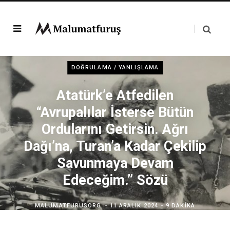
DOĞRULAMA / YANLIŞLAMA
Atatürk’e Atfedilen
“Avrupalılar İsterse Bütün
Ordularını Getirsin. Ağrı
Dağı’na, Turan’a Kadar Çekilip
Savunmaya Devam
Edeceğim.” Sözü
MALUMATFURUSORG
11 ARALIK 2024
9 DAKIKA