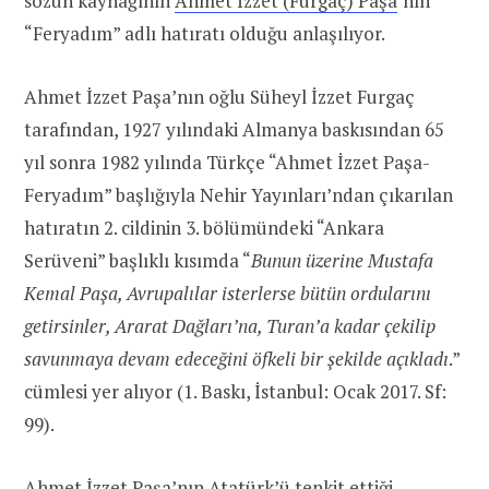
sözün kaynağının
Ahmet İzzet (Furgaç) Paşa
‘nın
“Feryadım” adlı hatıratı olduğu anlaşılıyor.
Ahmet İzzet Paşa’nın oğlu Süheyl İzzet Furgaç
tarafından, 1927 yılındaki Almanya baskısından 65
yıl sonra 1982 yılında Türkçe “Ahmet İzzet Paşa-
Feryadım” başlığıyla Nehir Yayınları’ndan çıkarılan
hatıratın 2. cildinin 3. bölümündeki “Ankara
Serüveni” başlıklı kısımda “
Bunun üzerine Mustafa
Kemal Paşa, Avrupalılar isterlerse bütün ordularını
getirsinler, Ararat Dağları’na, Turan’a kadar çekilip
savunmaya devam edeceğini öfkeli bir şekilde açıkladı
.”
cümlesi yer alıyor (1. Baskı, İstanbul: Ocak 2017. Sf:
99).
Ahmet İzzet Paşa’nın Atatürk’ü tenkit ettiği