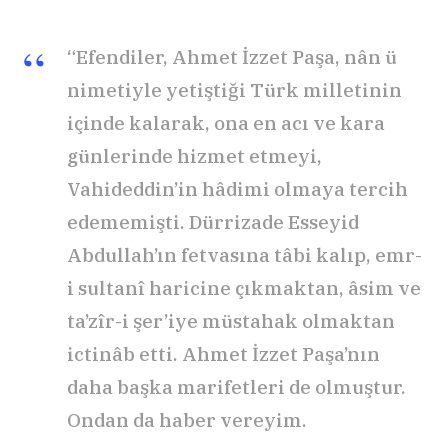
“Efendiler, Ahmet İzzet Paşa, nân ü
nimetiyle yetiştiği Türk milletinin
içinde kalarak, ona en acı ve kara
günlerinde hizmet etmeyi,
Vahideddin’in hâdimi olmaya tercih
edememişti. Dürrizade Esseyid
Abdullah’ın fetvasına tâbi kalıp, emr-
i sultanî haricine çıkmaktan, âsim ve
ta’zîr-i şer’iye müstahak olmaktan
ictinâb etti. Ahmet İzzet Paşa’nın
daha başka marifetleri de olmuştur.
Ondan da haber vereyim.