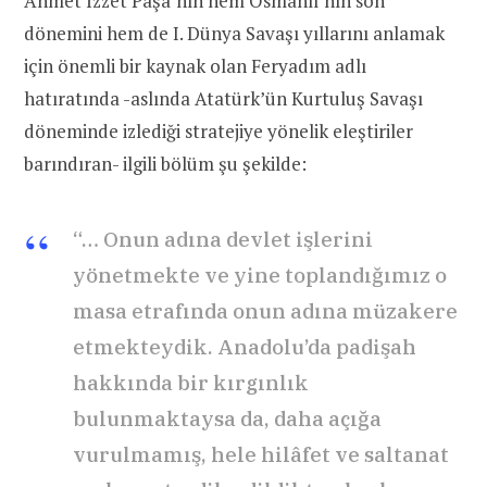
Ahmet İzzet Paşa’nın hem Osmanlı’nın son
dönemini hem de I. Dünya Savaşı yıllarını anlamak
için önemli bir kaynak olan Feryadım adlı
hatıratında -aslında Atatürk’ün Kurtuluş Savaşı
döneminde izlediği stratejiye yönelik eleştiriler
barındıran- ilgili bölüm şu şekilde:
“… Onun adına devlet işlerini
yönetmekte ve yine toplandığımız o
masa etrafında onun adına müzakere
etmekteydik. Anadolu’da padişah
hakkında bir kırgınlık
bulunmaktaysa da, daha açığa
vurulmamış, hele hilâfet ve saltanat