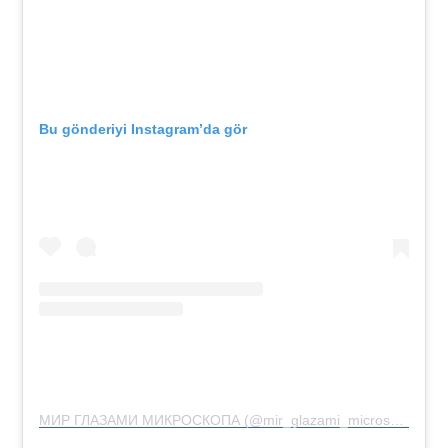
Bu gönderiyi Instagram’da gör
МИР ГЛАЗАМИ МИКРОСКОПА (@mir_glazami_microscopa)’in paylaştığı bir gönderi