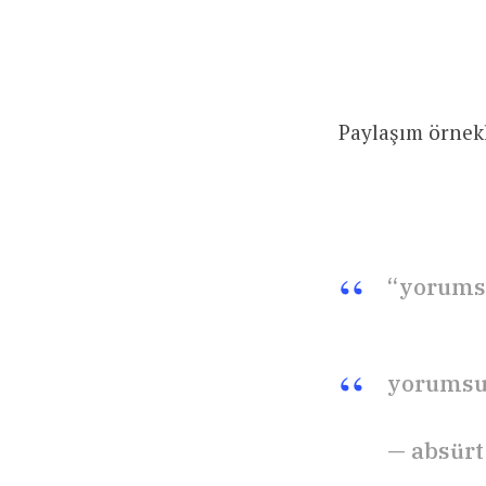
Paylaşım örnekl
“yorums
yorums
— absürt