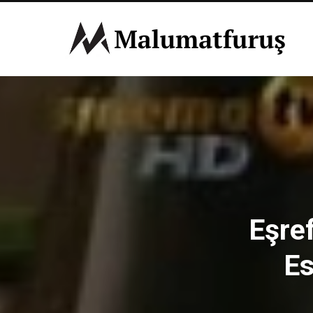
Eşre
E