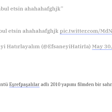
abul etsin ahahahafghjk”
bul etsin ahahahafghjk
pic.twitter.com/M
yi Hatırlayalım (@EfsaneyiHatirIa)
May 30,
üntü
Eşrefpaşalılar
adlı 2010 yapımı filmden bir sah