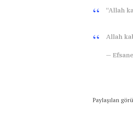
“Allah k
Allah ka
— Efsane
Paylaşılan gör