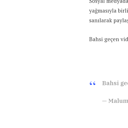
Sosyal medyada
yağmasıyla birl
sanılarak payla
Bahsi geçen vi
Bahsi ge
— Malum