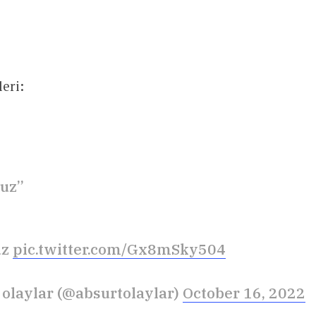
eri:
uz”
uz
pic.twitter.com/Gx8mSky504
 olaylar (@absurtolaylar)
October 16, 2022