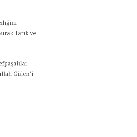
ılığını
Burak Tarık ve
fpaşalılar
ullah Gülen’i