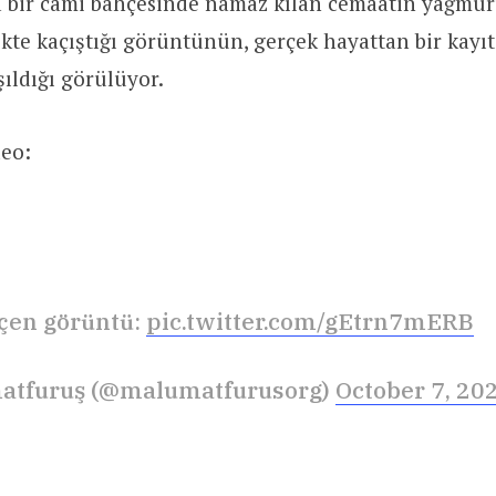
 bir cami bahçesinde namaz kılan cemaatin yağmu
ikte kaçıştığı görüntünün, gerçek hayattan bir kayı
şıldığı görülüyor.
deo:
çen görüntü:
pic.twitter.com/gEtrn7mERB
atfuruş (@malumatfurusorg)
October 7, 20