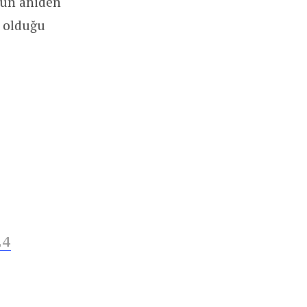
run aniden
t olduğu
24