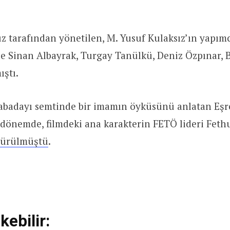
 tarafından yönetilen, M. Yusuf Kulaksız’ın yapımc
e Sinan Albayrak, Turgay Tanülkü, Deniz Özpınar, 
ıştı.
kabadayı semtinde bir imamın öyküsünü anlatan Eşre
 dönemde, filmdeki ana karakterin FETÖ lideri Feth
 sürülmüştü
.
kebilir: