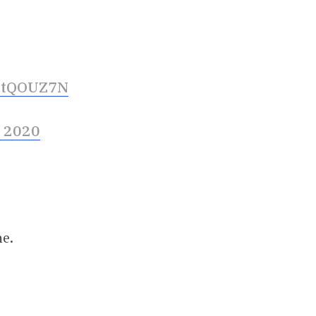
dNtQOUZ7N
 2020
ne.