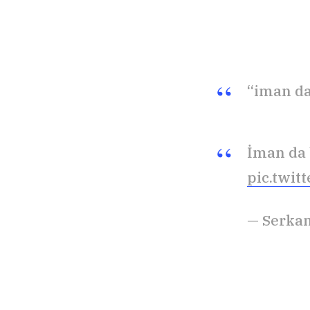
“iman da
İman da 
pic.twit
— Serkan