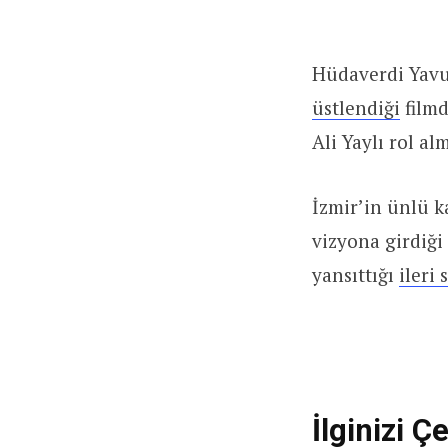
Hüdaverdi Yavuz
üstlendiği
filmd
Ali Yaylı rol alm
İzmir’in ünlü 
vizyona girdiği
yansıttığı
ileri
İlginizi Çe