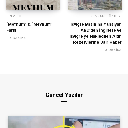
PREV POST
SONRAKI GÖNDERI
“Mefhum” & “Mevhum”
İsviçre Basınına Yansıyan
Farkı
ABD’den İngiltere ve
İsviçre’ye Nakledilen Altın
3 DAKIKA
Rezervlerine Dair Haber
3 DAKIKA
Güncel Yazılar