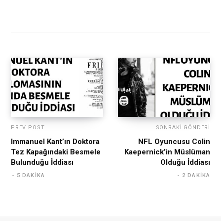
PREV POST
SONRAKI GÖNDERI
Immanuel Kant’ın Doktora
NFL Oyuncusu Colin
Tez Kapağındaki Besmele
Kaepernick’in Müslüman
Bulunduğu İddiası
Olduğu İddiası
5 DAKIKA
2 DAKIKA