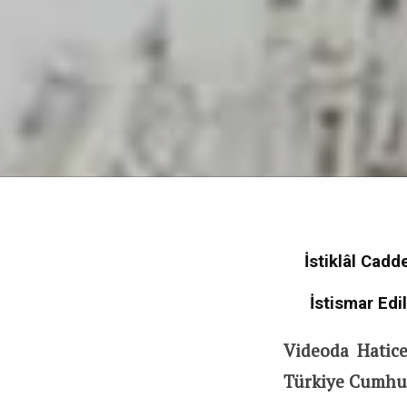
İstiklâl Cad
İstismar Edi
Videoda Hatice
Türkiye Cumhur