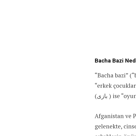
Bacha Bazi Ned
“Bacha bazi” (“baça bazi”) (بچه‌بازی) terimi
“erkek çocuklarıyla 
(بازی ) ise 
Afganistan ve P
gelenekte,
cinse