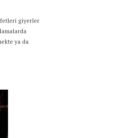
fetleri giyerler
tlamalarda
mekte ya da