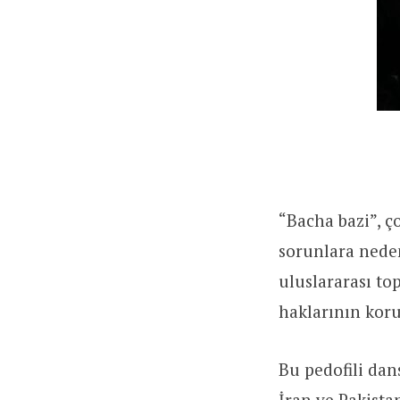
“Bacha bazi”, ço
sorunlara nede
uluslararası to
haklarının koru
Bu pedofili dan
İran ve Pakista