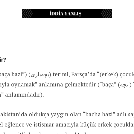
ir?
, Farsça’da “(erkek) çocuk oyunu”,
oynamak” anlamına gelmektedir (“baça” (بچه ) “çocuk”, “bazi”
“oyun” anlamındadır).
akistan’da oldukça yaygın olan “
bacha bazi” adlı s
l eğlence ve istismar amacıyla
küçük erkek çocuklar