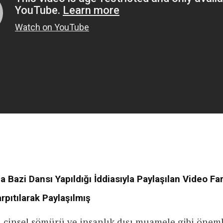
 Bazi Dansı Yapıldığı İddiasıyla Paylaşılan Video Far
rpıtılarak Paylaşılmış
, cinsel sömürü ve insanlık dışı muamele gibi öneml