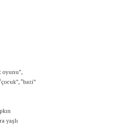
apkın
a yaşlı