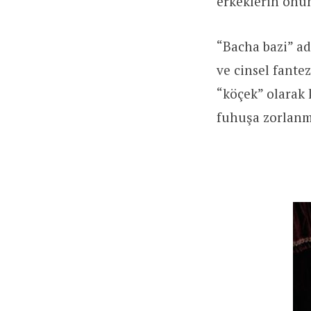
erkeklerin önün
“Bacha bazi” adl
ve cinsel fante
“köçek” olarak 
fuhuşa zorlanm