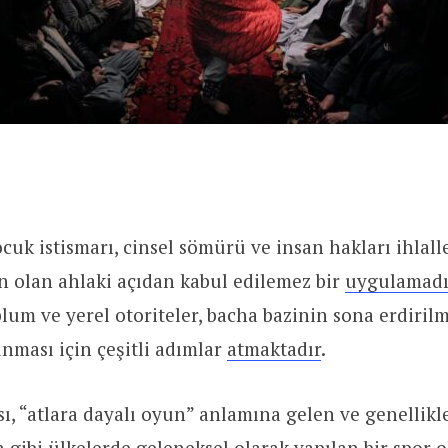
cuk istismarı, cinsel sömürü ve insan hakları ihlalle
n olan ahlaki açıdan kabul edilemez bir
uygulamadı
plum ve yerel otoriteler, bacha bazinin sona erdiril
nması için çeşitli adımlar
atmaktadır
.
sı, “atlara dayalı oyun” anlamına gelen ve genellikl
n gibi ülkelerde geleneksel olarak yapılan bir spor 