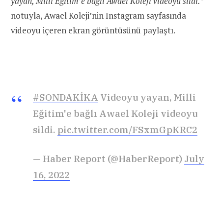
yayan, Milli Eğitim’e bağlı Awael Koleji videoyu sildi.
”
notuyla, Awael Koleji’nin Instagram sayfasında
videoyu içeren ekran görüntüsünü paylaştı.
#SONDAKİKA
Videoyu yayan, Milli
Eğitim'e bağlı Awael Koleji videoyu
sildi.
pic.twitter.com/FSxmGpKRC2
— Haber Report (@HaberReport)
July
16, 2022