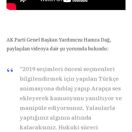
AK Parti Genel Başkan Yardımcısı Hamza Dağ,
paylaşılan videoya dair şu yorumda bulundu:
“2019 seçimleri öncesi seçmenleri
bilgilendirmek için yapılan Türkçe
animasyona dublaj yapıp Arapça ses
ekleyerek kamuoyunu yanıltıyor ve
manipüle ediyorsunuz. Yalanlarla
yaptığınız algının altında
kalacaksınız. Hukuki süreci