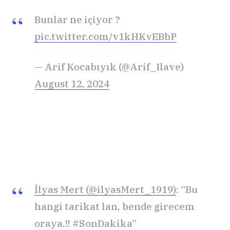
Bunlar ne içiyor ?
pic.twitter.com/v1kHKvEBbP
— Arif Kocabıyık (@Arif_Ilave)
August 12, 2024
İlyas Mert (@ilyasMert_1919)
: “Bu
hangi tarikat lan, bende girecem
oraya.!! #SonDakika”