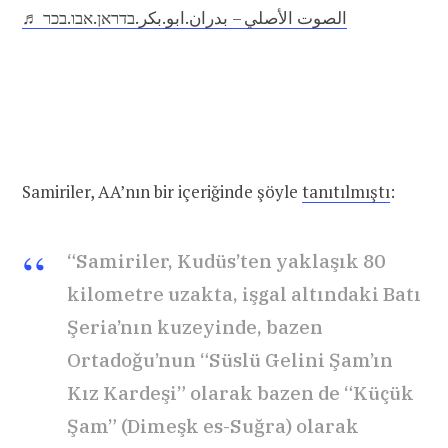
♬ الصوت الأصلي – بدران.ابو.بكر.בדראן.אבו.בכר
Samiriler, AA’nın bir içeriğinde şöyle
tanıtılmıştı
:
“Samiriler, Kudüs’ten yaklaşık 80
kilometre uzakta, işgal altındaki Batı
Şeria’nın kuzeyinde, bazen
Ortadoğu’nun “Süslü Gelini Şam’ın
Kız Kardeşi” olarak bazen de “Küçük
Şam” (Dimeşk es-Suğra) olarak