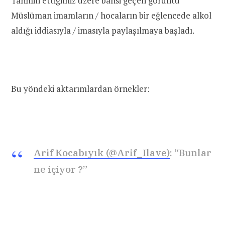
Tahmin ettiğimiz üzere bahsi geçen görüntü
Müslüman imamların / hocaların bir eğlencede alkol
aldığı iddiasıyla / imasıyla paylaşılmaya başladı.
Bu yöndeki aktarımlardan örnekler:
Arif Kocabıyık (@Arif_Ilave)
: “Bunlar
ne içiyor ?”