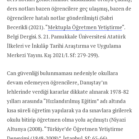
ders notları bazen öğrencilere geç ulaşmış, bazen de
öğrencilere hatalı notlar gönderilmişti (Sabri
Becerikli (2021). “
Mektupla Öğretmen Yetiştirme
“.
Belgi Dergisi. S. 21. Pamukkale Üniversitesi Atatürk
İlkeleri ve İnkılâp Tarihi Araştırma ve Uygulama
Merkezi Yayını. Kış 2021/I. Sf: 279-299).
Can güvenliği bulunmaması nedeniyle okullara
devam edemeyen öğrencilere, Danıştay’ın
lehlerinde verdiği kararlar dikkate alınarak 1978-82
yılları arasında “Hızlandırılmış Eğitim” adı altında
kısa süreli öğretim yapılarak ya da sınavlara girilerek
okulu bitirip öğretmen olma yolu açılmıştı (Niyazi
Altunya (2008). “Türkiye’de Öğretmen Yetiştirme
Deneyimi (1848-2008)”. İstanbul. Sf: 65-66).