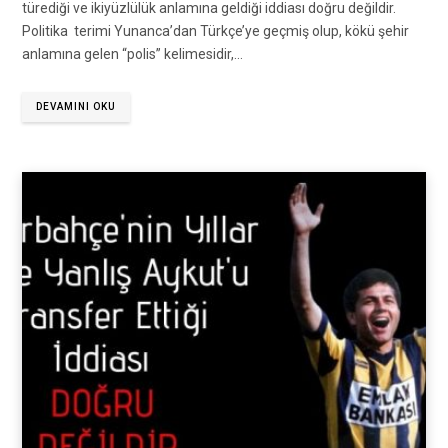
türediği ve ikiyüzlülük anlamına geldiği iddiası doğru değildir.
Politika terimi Yunanca’dan Türkçe’ye geçmiş olup, kökü şehir
anlamına gelen “polis” kelimesidir,…
DEVAMINI OKU