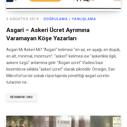
3 AĞUSTOS 2019
DOĞRULAMA / YANLIŞLAMA
Asgari – Askeri Ücret Ayrımına
Varamayan Köşe Yazarları
Asgari Mi Askerî Mi? “Asgari” kelimesi “en az, en aşağı, en düşük,
en alt, minimal, minimum”; “askerî” kelimesi ise “askerlikle ilgili,
askere özgü” anlamına gelir. “Asgari ücret” ifadesi bazı
kesimlerce sıklıkla “askerî ücret” olarak zikredilir. Örneğin, Sarı
Mikrofon’un bir sokak röportajında yönelttiği asgarî ücretin
tutarının ne…
DEVAMINI OKU