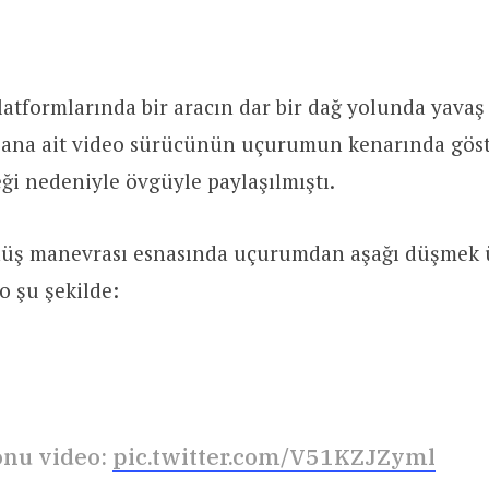
atformlarında bir aracın dar bir dağ yolunda yavaş
 ana ait video sürücünün uçurumun kenarında göste
ği nedeniyle övgüyle paylaşılmıştı.
nüş manevrası esnasında uçurumdan aşağı düşmek ü
o şu şekilde:
onu video:
pic.twitter.com/V51KZJZyml