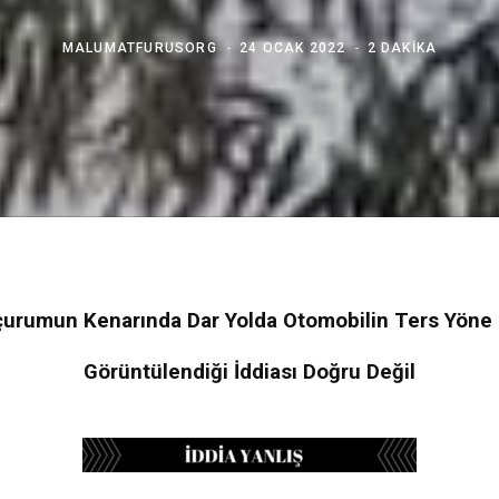
MALUMATFURUSORG
24 OCAK 2022
2 DAKIKA
çurumun Kenarında Dar Yolda Otomobilin Ters Yöne Ç
Görüntülendiği İddiası Doğru Değil