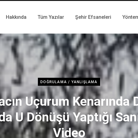
Hakkında
Tüm Yazılar
Şehir Efsaneleri
Yönte
DOĞRULAMA / YANLIŞLAMA
acın Uçurum Kenarında 
da U Dönüşü Yaptığı San
Video