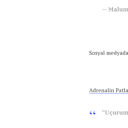
— Malum
Sosyal medyada 
Adrenalin Patl
“Uçurumu