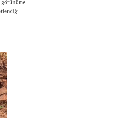
ış görünüme
tlendiği