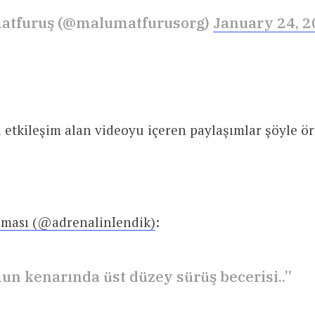
atfuruş (@malumatfurusorg)
January 24, 
etkileşim alan videoyu içeren paylaşımlar şöyle ör
aması (@adrenalinIendik)
:
n kenarında üst düzey sürüş becerisi..”