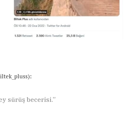
iltek_pluss):
ey sürüş becerisi.”