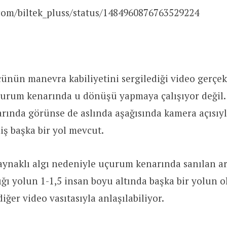
.com/biltek_pluss/status/1484960876763529224
ünün manevra kabiliyetini sergilediği video gerçek
çurum kenarında u dönüşü yapmaya çalışıyor değil. 
ında görünse de aslında aşağısında kamera açısıyla
iş başka bir yol mevcut.
kaynaklı algı nedeniyle uçurum kenarında sanılan a
ğı yolun 1-1,5 insan boyu altında başka bir yolun 
iğer video vasıtasıyla anlaşılabiliyor.