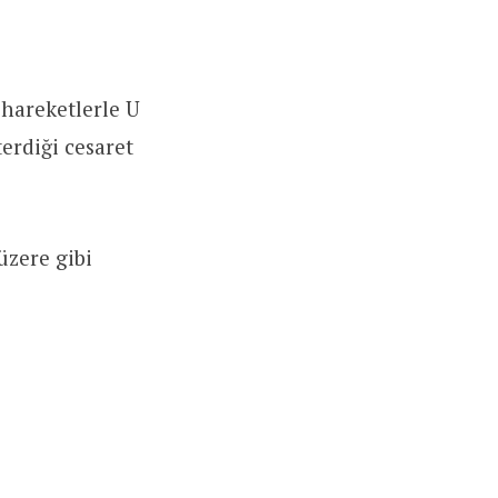
 hareketlerle U
rdiği cesaret
zere gibi