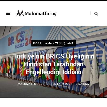
DOĞRULAMA / YANLIŞLAMA
Türkiye’nin BRICS Üyeliğinin
Hindistan Tarafından
Engellendiği İddiası
MALUMATFURUSORG
25 EKIM 2024
6 DAKIKA