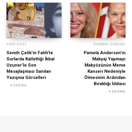
PREV POST
SONRAKI GÖNDERI
Semih Çelik’in Fatih’te
Pamela Anderson’ın
Surlarda Katlettiği İkbal
Makyaj Yapmayı
Uzuner’le Son
Makyözünün Meme
Mesajlaşması Sanılan
Kanseri Nedeniyle
Yazışma Görselleri
Ölmesinin Ardından
Bıraktığı İddiası
4 DAKIKA
4 DAKIKA