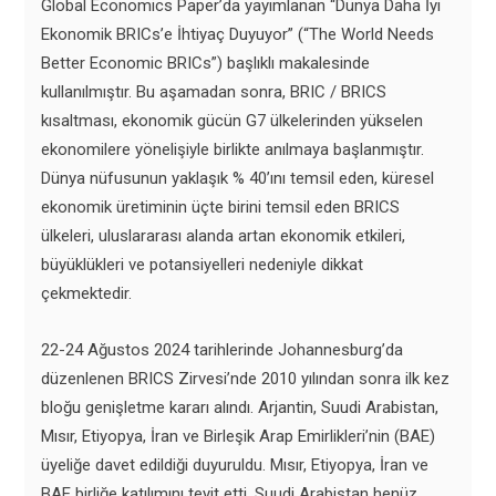
Global Economics Paper’da yayımlanan “Dünya Daha İyi
Ekonomik BRICs’e İhtiyaç Duyuyor” (“The World Needs
Better Economic BRICs”) başlıklı makalesinde
kullanılmıştır. Bu aşamadan sonra, BRIC / BRICS
kısaltması, ekonomik gücün G7 ülkelerinden yükselen
ekonomilere yönelişiyle birlikte anılmaya başlanmıştır.
Dünya nüfusunun yaklaşık % 40’ını temsil eden, küresel
ekonomik üretiminin üçte birini temsil eden BRICS
ülkeleri, uluslararası alanda artan ekonomik etkileri,
büyüklükleri ve potansiyelleri nedeniyle dikkat
çekmektedir.
22-24 Ağustos 2024 tarihlerinde Johannesburg’da
düzenlenen BRICS Zirvesi’nde 2010 yılından sonra ilk kez
bloğu genişletme kararı alındı. Arjantin, Suudi Arabistan,
Mısır, Etiyopya, İran ve Birleşik Arap Emirlikleri’nin (BAE)
üyeliğe davet edildiği duyuruldu. Mısır, Etiyopya, İran ve
BAE birliğe katılımını teyit etti. Suudi Arabistan henüz