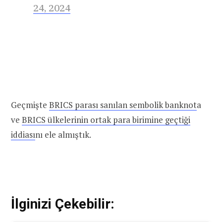
24, 2024
Geçmişte
BRICS parası sanılan sembolik banknot
a
ve
BRICS ülkelerinin ortak para birimine geçtiği
iddiası
nı ele almıştık.
İlginizi Çekebilir: