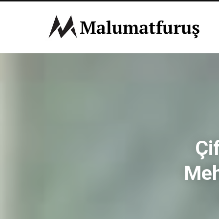
Çi
Meh