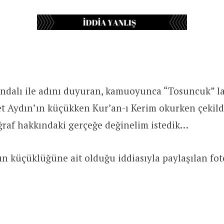
andalı ile adını duyuran, kamuoyunca “Tosuncuk” l
 Aydın’ın küçükken Kur’an-ı Kerim okurken çekildi
ğraf hakkındaki gerçeğe değinelim istedik…
n küçüklüğüne ait olduğu iddiasıyla paylaşılan fot