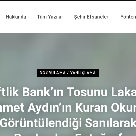
Hakkında
Tüm Yazılar
Şehir Efsaneleri
Yönte
DOĞRULAMA / YANLIŞLAMA
ftlik Bank’ın Tosunu Laka
met Aydın’ın Kuran Oku
Görüntülendiği Sanılara