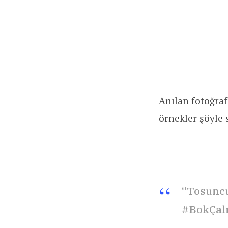
Anılan fotoğra
örnek
ler şöyle 
“Tosuncu
#BokÇalı