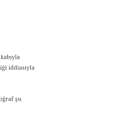
akabıyla
ği iddiasıyla
oğraf şu