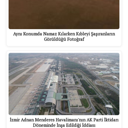
Aynı Konumda Namaz Kılarken Kıbleyi Şaşıranların
Görüldüğü Fotoğraf
İzmir Adnan Menderes Havalimanı'nın AK Parti İktidarı
Döneminde İnşa Edildiği İddiası