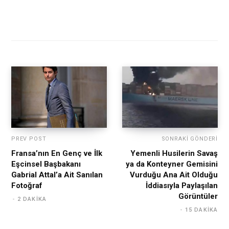
PREV POST
SONRAKI GÖNDERI
Fransa’nın En Genç ve İlk
Yemenli Husilerin Savaş
Eşcinsel Başbakanı
ya da Konteyner Gemisini
Gabrial Attal’a Ait Sanılan
Vurduğu Ana Ait Olduğu
Fotoğraf
İddiasıyla Paylaşılan
Görüntüler
2 DAKIKA
15 DAKIKA