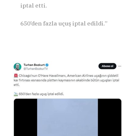
iptal etti.
650’den fazla uçuş iptal edildi.”