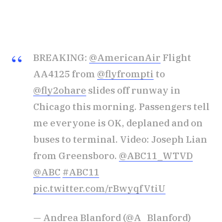
BREAKING:
@AmericanAir
Flight
AA4125 from
@flyfrompti
to
@fly2ohare
slides off runway in
Chicago this morning. Passengers tell
me everyone is OK, deplaned and on
buses to terminal. Video: Joseph Lian
from Greensboro.
@ABC11_WTVD
@ABC
#ABC11
pic.twitter.com/rBwyqfVtiU
— Andrea Blanford (@A_Blanford)