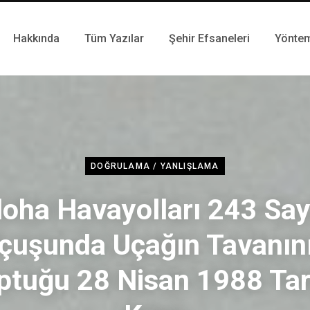
Hakkında
Tüm Yazılar
Şehir Efsaneleri
Yönte
DOĞRULAMA / YANLIŞLAMA
loha Havayolları 243 Sayı
çuşunda Uçağın Tavanın
ptuğu 28 Nisan 1988 Tari