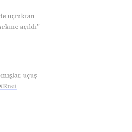
lde uçtuktan
 sekme açıldı”
pmışlar, uçuş
sXRnet