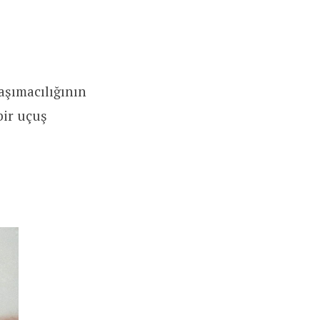
aşımacılığının
bir uçuş