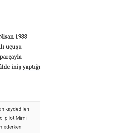
 Nisan 1988
lı uçuşu
parçayla
âlde iniş
yaptığı
an kaydedilen
ı pilot Mimi
ım ederken