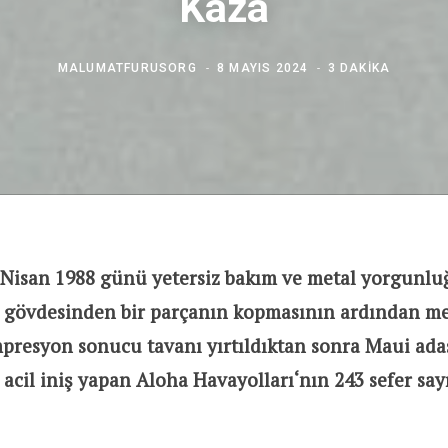
Kaza
MALUMATFURUSORG
8 MAYIS 2024
3 DAKIKA
8 Nisan 1988 günü yetersiz bakım ve metal yorgunlu
 gövdesinden bir parçanın kopmasının ardından m
mpresyon sonucu tavanı yırtıldıktan sonra Maui ada
cil iniş yapan Aloha Havayolları‘nın 243 sefer say