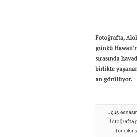
Fotoğrafta, Alo
günkü Hawaii’n
sırasında hava
birlikte yaşana
an görülüyor.
Uçuş esnasın
fotoğrafta 
Tompkins 