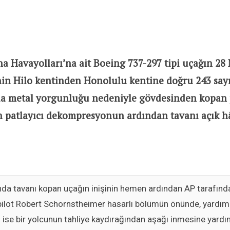
ha Havayolları’na ait Boeing 737-297 tipi uçağın 28
in Hilo kentinden Honolulu kentine doğru 243 sayı
da metal yorgunluğu nedeniyle gövdesinden kopan 
n patlayıcı dekompresyonun ardından tavanı açık h
da tavanı kopan uçağın inişinin hemen ardından AP tarafınd
pilot Robert Schornstheimer hasarlı bölümün önünde, yardımc
ise bir yolcunun tahliye kaydırağından aşağı inmesine yard