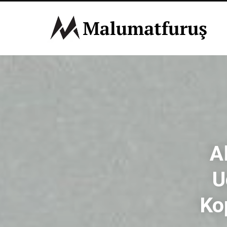
A
U
Ko