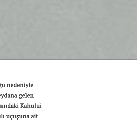
ğu nedeniyle
eydana gelen
sındaki Kahului
ılı uçuşuna ait