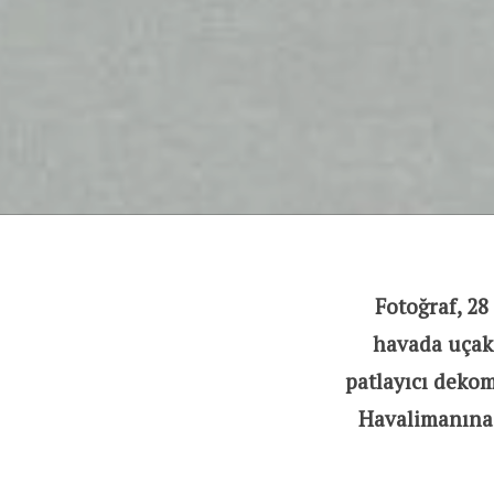
Fotoğraf, 2
havada uçak
patlayıcı deko
Havalimanına a