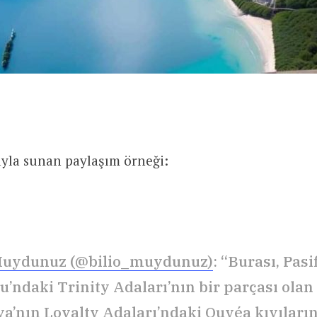
ayla sunan paylaşım örneği:
 Muydunuz (@bilio_muydunuz)
: “Burası, Pasi
’ndaki Trinity Adaları’nın bir parçası olan
a’nın Loyalty Adaları’ndaki Ouvéa kıyıları