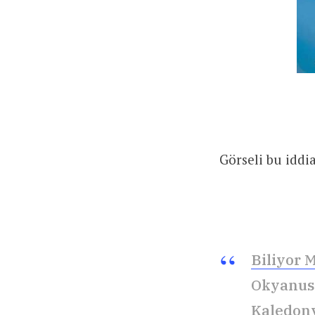
Görseli bu iddi
Biliyor
Okyanusu
Kaledony