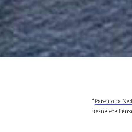
“
Pareidolia Ned
nesnelere benze