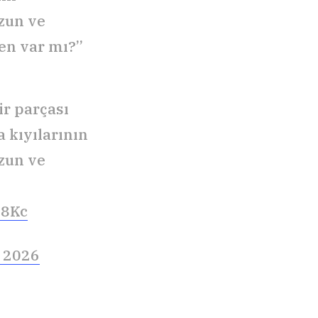
zun ve
den var mı?”
ir parçası
 kıyılarının
zun ve
18Kc
, 2026