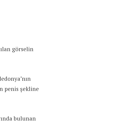
ılan görselin
aledonya’nın
n penis şekline
arında bulunan