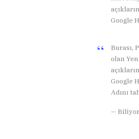
açıkları
Google H
Burası, 
olan Yen
açıkları
Google H
Adını ta
— Biliy