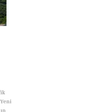
fik
 Yeni
nın