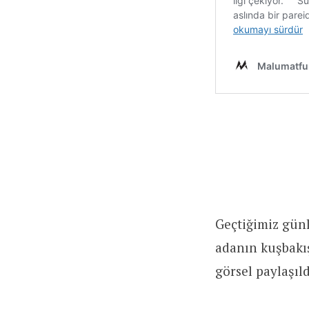
Geçtiğimiz günl
adanın kuşbakış
görsel paylaşıld