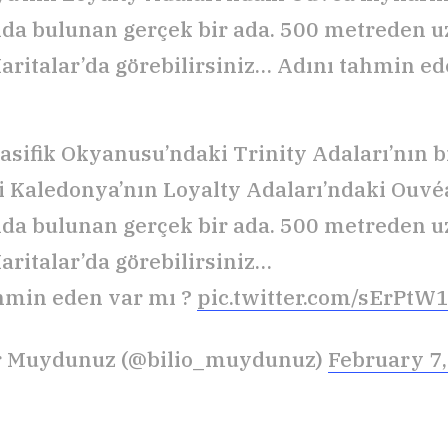
nda bulunan gerçek bir ada. 500 metreden u
aritalar’da görebilirsiniz… Adını tahmin e
Pasifik Okyanusu’ndaki Trinity Adaları’nın b
i Kaledonya’nın Loyalty Adaları’ndaki Ouvéa
nda bulunan gerçek bir ada. 500 metreden u
aritalar’da görebilirsiniz…
hmin eden var mı ?
pic.twitter.com/sErPtW
or Muydunuz (@bilio_muydunuz)
February 7