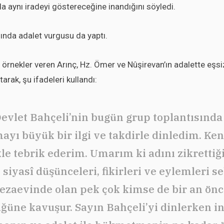
 aynı iradeyi göstereceğine inandığını söyledi.
ında adalet vurgusu da yaptı.
 örnekler veren Arınç, Hz. Ömer ve Nûşirevan’ın adalette eşsi
arak, şu ifadeleri kullandı:
evlet Bahçeli’nin bugün grup toplantısında
yı büyük bir ilgi ve takdirle dinledim. Ken
kle tebrik ederim. Umarım ki adını zikrettiğ
e siyasî düşünceleri, fikirleri ve eylemleri s
ezaevinde olan pek çok kimse de bir an ön
ğüne kavuşur. Sayın Bahçeli’yi dinlerken 