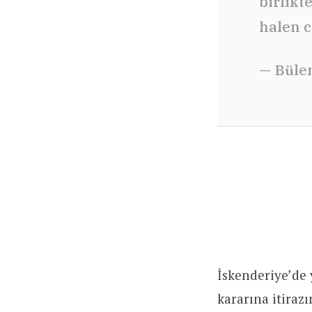
birlikt
halen 
— Büle
İskenderiye’de 
kararına itiraz