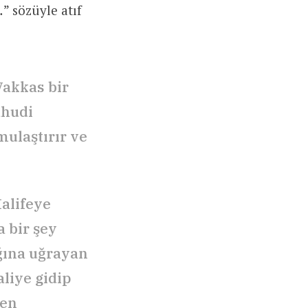
.
” sözüyle atıf
Vakkas bir
ahudi
mulaştırır ve
alifeye
a bir şey
ığına uğrayan
liye gidip
men