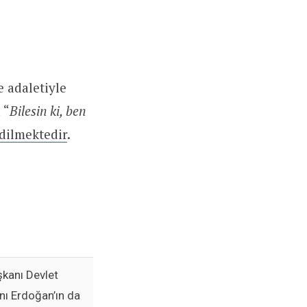
e adaletiyle
 “
Bilesin ki, ben
edilmektedir
.
kanı Devlet
anı Erdoğan’ın da