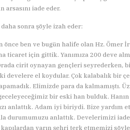
n arsasını iade eder.
 daha sonra şöyle izah eder:
n önce ben ve bugün halife olan Hz. Ömer İ
na ticaret için gittik. Yanımıza 200 deve almı
Orada cirit oynayan gençleri seyrederken, bi
ki develere el koydular. Çok kalabalık bir ç
yapamadık. Elimizde para da kalmamıştı. Üz
 geceleyeceğimiz bir eski han bulduk. Hanın
zı anlattık. Adam iyi biriydi. Bize yardım et
ala durumumuzu anlattık. Develerimizi iade 
ı kapılardan yarın şehri terk etmemizi söyle