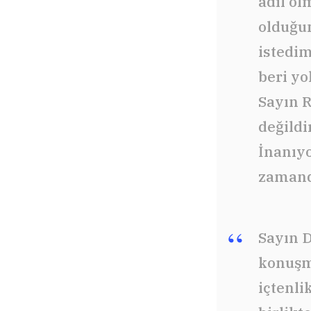
adil o
olduğun
istedim
beri y
Sayın R
değildi
İnanıyo
zamanda
Sayın D
konuşma
içtenli