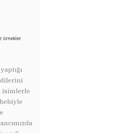
z örnekler
 yaptığı
dilerini
i isimlerle
ebebiyle
ce
inancımızda