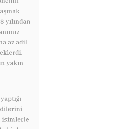
önemli
ylaşmak
78 yılından
kanımız
a az adil
eklerdi.
en yakın
 yaptığı
dilerini
i isimlerle