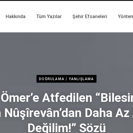
Hakkında
Tüm Yazılar
Şehir Efsaneleri
Yönte
DOĞRULAMA / YANLIŞLAMA
 Ömer’e Atfedilen “Bilesin
 Nûşîrevân’dan Daha Az 
Değilim!” Sözü