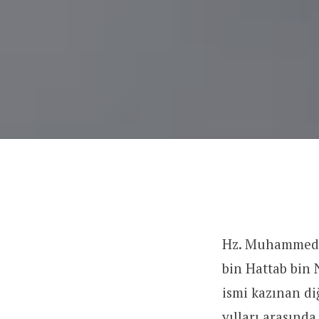
Hz. Muhammed’i
bin Hattab bin N
ismi kazınan di
yılları arasınd