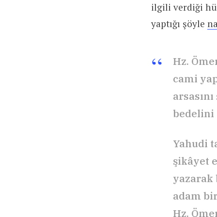
ilgili verdiği h
yaptığı şöyle
na
Hz. Ömer
cami yap
arsasını
bedelini
Yahudi t
şikâyet 
yazarak 
adam bir
Hz. Ömer