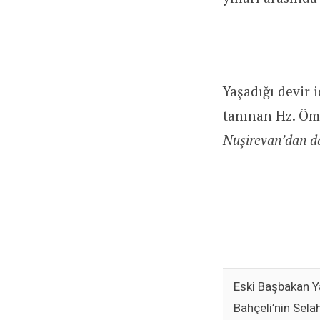
Yaşadığı devir 
tanınan Hz. Öme
Nuşirevan’dan da
Eski Başbakan Y
Bahçeli’nin Sela