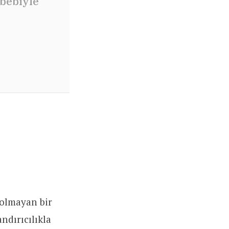
ebebiyle
 olmayan bir
ndırıcılıkla