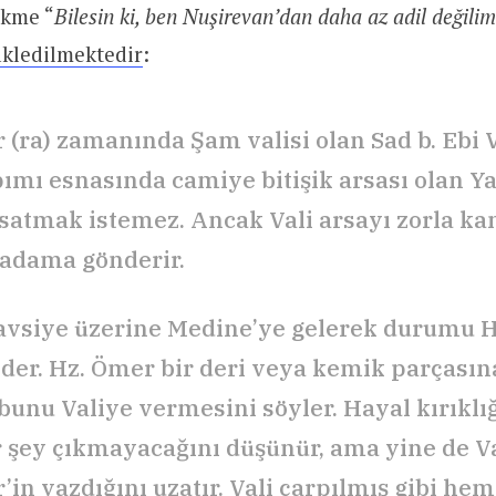
ükme “
Bilesin ki, ben Nuşirevan’dan daha az adil değilim
kledilmektedir
:
 (ra) zamanında Şam valisi olan Sad b. Ebi 
ımı esnasında camiye bitişik arsası olan Y
 satmak istemez. Ancak Vali arsayı zorla ka
 adama gönderir.
avsiye üzerine Medine’ye gelerek durumu H
eder. Hz. Ömer bir deri veya kemik parçasın
bunu Valiye vermesini söyler. Hayal kırıkl
 şey çıkmayacağını düşünür, ama yine de Va
’in yazdığını uzatır. Vali çarpılmış gibi he