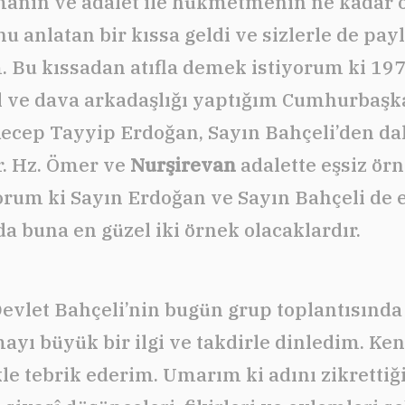
lmanın ve adalet ile hükmetmenin ne kadar 
u anlatan bir kıssa geldi ve sizlerle de pa
. Bu kıssadan atıfla demek istiyorum ki 19
ol ve dava arkadaşlığı yaptığım Cumhurbaş
ecep Tayyip Erdoğan, Sayın Bahçeli’den dah
r. Hz. Ömer ve
Nurşirevan
adalette eşsiz örn
rum ki Sayın Erdoğan ve Sayın Bahçeli de 
 buna en güzel iki örnek olacaklardır.
evlet Bahçeli’nin bugün grup toplantısında
yı büyük bir ilgi ve takdirle dinledim. Ken
kle tebrik ederim. Umarım ki adını zikrettiğ