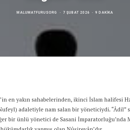
MALUMATFURUSORG
7 ŞUBAT 2026
9 DAKIKA
n en yakın sahabelerinden, ikinci İslam halifesi 
ufeyl) adaletiyle nam salan bir yöneticiydi. “Âdil” s
ğer bir ünlü yönetici de Sasani İmparatorluğu’nda
a hükümdarlık yapmış olan Nûşirevân’dır.