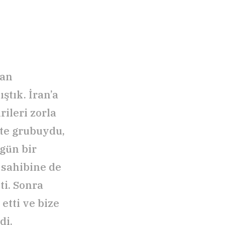
ran
ştık. İran’a
rileri zorla
ete grubuydu,
gün bir
 sahibine de
ti. Sonra
etti ve bize
di.