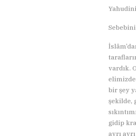
Yahudini
Sebebini
İslâm’da
tarafları
vardık. 
elimizde
bir şey 
şekilde,
sıkıntımı
gidip kr
ayrı ayr