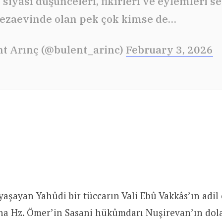
e siyasî düşünceleri, fikirleri ve eylemleri s
cezaevinde olan pek çok kimse de…
nt Arınç (@bulent_arinc)
February 3, 2026
yaşayan Yahûdi bir tüccarın Vali Ebû Vakkâs’ın adil
ına Hz. Ömer’in Sasani hükûmdarı Nuşirevan’ın dola