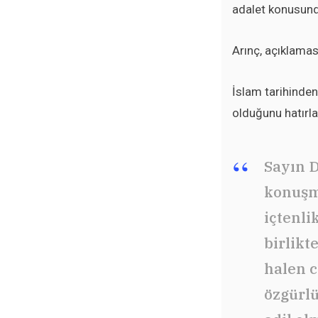
adalet konusunda
Arınç, açıklamas
İslam tarihinden
olduğunu hatırlat
Sayın D
konuşma
içtenli
birlikt
halen c
özgürlü