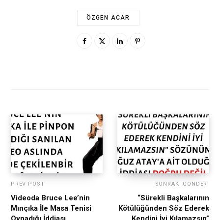
ÖZGEN ACAR
PREV POST
SONRAKI GÖNDERI
Videoda Bruce Lee’nin
“Sürekli Başkalarının
Mınçıka İle Masa Tenisi
Kötülüğünden Söz Ederek
Oynadığı İddiası
Kendini İyi Kılamazsın”