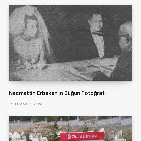
Necmettin Erbakan’ın Düğün Fotoğrafı
31 TEMMUZ 2026