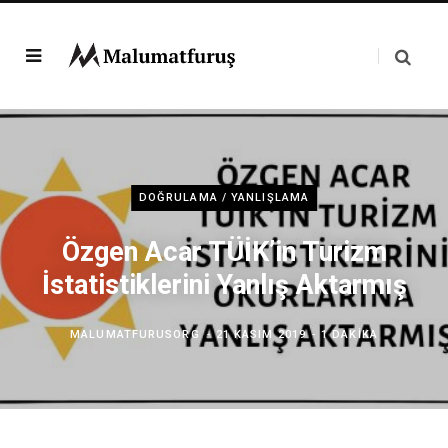
DOĞRULAMA / YANLIŞLAMA
Özgen Acar TÜİK’in Turizm
İstatistiklerini Yanlış Aktarmış
MALUMATFURUSORG
21 KASIM 2019
1 DAKIKA