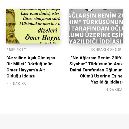
PREV POST
SONRAKI GÖNDERI
“Azrailine Aşık Olmuşsa
“Ne Ağlarsın Benim Zülfü
Bir Millet” Dörtlüğünün
Siyahım” Türküsünün Aşık
Ömer Hayyam’a Ait
Daimi Tarafından Oğlunun
Olduğu İddiası
Ölümü Üzerine Eşine
Yazıldığı İddiası
4 DAKIKA
4 DAKIKA