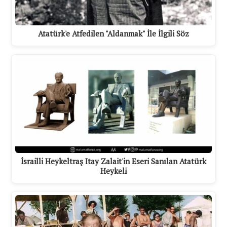
Atatürk'e Atfedilen "Aldanmak" İle İlgili Söz
İsrailli Heykeltraş Itay Zalait'in Eseri Sanılan Atatürk
Heykeli