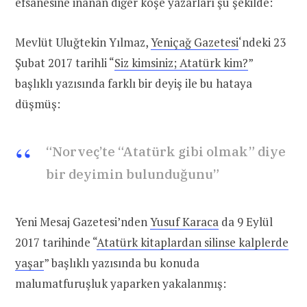
efsanesine inanan diğer köşe yazarları şu şekilde:
Mevlüt Uluğtekin Yılmaz,
Yeniçağ Gazetesi
‘ndeki 23
Şubat 2017 tarihli “
Siz kimsiniz; Atatürk kim?
”
başlıklı yazısında farklı bir deyiş ile bu hataya
düşmüş:
“Norveç’te “Atatürk gibi olmak” diye
bir deyimin bulunduğunu”
Yeni Mesaj Gazetesi’nden
Yusuf Karaca
da 9 Eylül
2017 tarihinde “
Atatürk kitaplardan silinse kalplerde
yaşar
” başlıklı yazısında bu konuda
malumatfuruşluk yaparken yakalanmış: