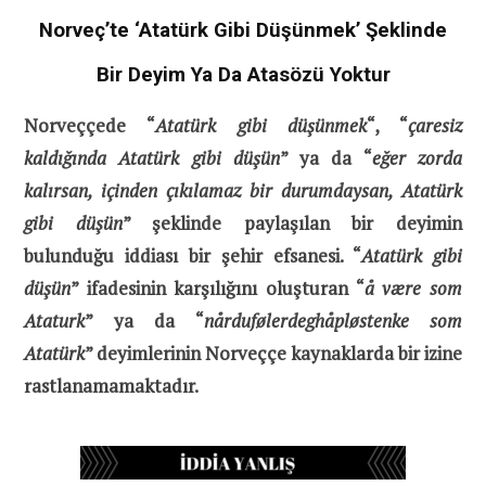
Norveç’te ‘Atatürk Gibi Düşünmek’ Şeklinde
Bir Deyim Ya Da Atasözü Yoktur
Norveççede “
Atatürk gibi düşünmek
“, “
çaresiz
kaldığında Atatürk gibi düşün
” ya da “
eğer zorda
kalırsan, içinden çıkılamaz bir durumdaysan, Atatürk
gibi düşün
” şeklinde paylaşılan bir deyimin
bulunduğu iddiası bir şehir efsanesi. “
Atatürk gibi
düşün
” ifadesinin karşılığını oluşturan “
å være som
Ataturk
” ya da “
nårdufølerdeghåpløstenke som
Atatürk
” deyimlerinin Norveççe kaynaklarda bir izine
rastlanamamaktadır.