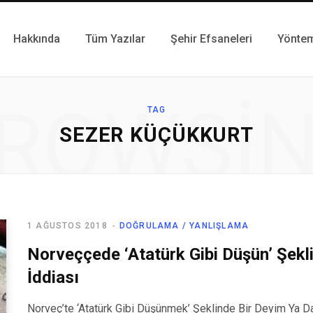
Hakkında
Tüm Yazılar
Şehir Efsaneleri
Yönte
ROWSI
TAG
SEZER KÜÇÜKKURT
1 AĞUSTOS 2018
DOĞRULAMA / YANLIŞLAMA
Norveççede ‘Atatürk Gibi Düşün’ Şekl
İddiası
Norveç’te ‘Atatürk Gibi Düşünmek’ Şeklinde Bir Deyim Ya D