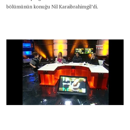
bölümünün konuğu Nil Karaibrahimgil’di.