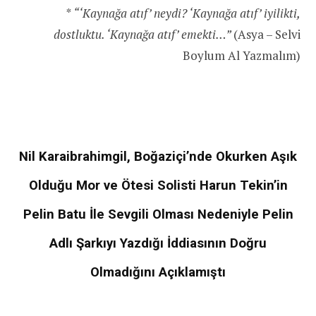
*
“‘Kaynağa atıf’ neydi? ‘Kaynağa atıf’ iyilikti,
dostluktu. ‘Kaynağa atıf’ emekti…”
(Asya – Selvi
Boylum Al Yazmalım)
Nil Karaibrahimgil, Boğaziçi’nde Okurken Aşık
Olduğu Mor ve Ötesi Solisti Harun Tekin’in
Pelin Batu İle Sevgili Olması Nedeniyle Pelin
Adlı Şarkıyı Yazdığı İddiasının Doğru
Olmadığını Açıklamıştı