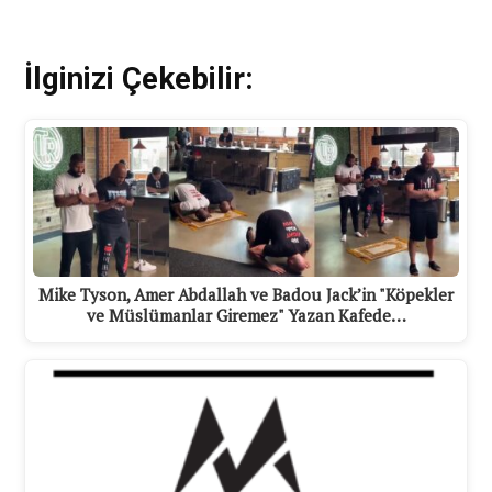
İlginizi Çekebilir:
Mike Tyson, Amer Abdallah ve Badou Jack’in "Köpekler
ve Müslümanlar Giremez" Yazan Kafede…