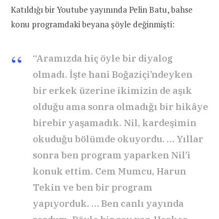
Katıldığı bir Youtube yayınında Pelin Batu, bahse
konu programdaki beyana şöyle değinmişti:
“Aramızda hiç öyle bir diyalog
olmadı. İşte hani Boğaziçi’ndeyken
bir erkek üzerine ikimizin de aşık
olduğu ama sonra olmadığı bir hikâye
birebir yaşamadık. Nil, kardeşimin
okuduğu bölümde okuyordu. … Yıllar
sonra ben program yaparken Nil’i
konuk ettim. Cem Mumcu, Harun
Tekin ve ben bir program
yapıyorduk. … Ben canlı yayında