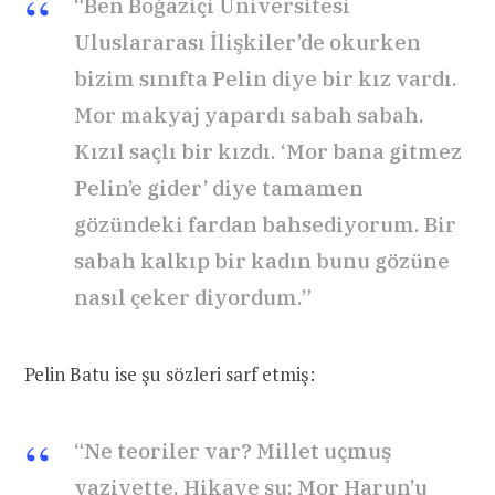
“Ben Boğaziçi Üniversitesi
Uluslararası İlişkiler’de okurken
bizim sınıfta Pelin diye bir kız vardı.
Mor makyaj yapardı sabah sabah.
Kızıl saçlı bir kızdı. ‘Mor bana gitmez
Pelin’e gider’ diye tamamen
gözündeki fardan bahsediyorum. Bir
sabah kalkıp bir kadın bunu gözüne
nasıl çeker diyordum.”
Pelin Batu ise şu sözleri sarf etmiş:
“Ne teoriler var? Millet uçmuş
vaziyette. Hikaye şu; Mor Harun’u