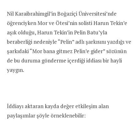
Nil Karaibrahimgil’in Boğaziçi Üniversitesi’nde
öğrenciyken Mor ve Ötesi’nin solisti Harun Tekin’e
aşık olduğu, Harun Tekin’in Pelin Batu’yla
beraberliği nedeniyle “Pelin” adlı şarkısını yazdığı ve
şarkıdaki “Mor bana gitmez Pelin’e gider” sözünün
de bu duruma gönderme içerdiği iddiası bir hayli
yaygın.
İddiayı aktaran kayda değer etkileşim alan
paylaşımlar şöyle örneklenebilir: