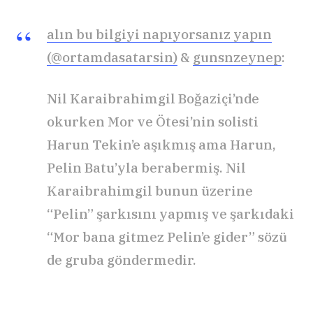
alın bu bilgiyi napıyorsanız yapın
(@ortamdasatarsin)
&
gunsnzeynep
:
Nil Karaibrahimgil Boğaziçi’nde
okurken Mor ve Ötesi’nin solisti
Harun Tekin’e aşıkmış ama Harun,
Pelin Batu’yla berabermiş. Nil
Karaibrahimgil bunun üzerine
“Pelin” şarkısını yapmış ve şarkıdaki
“Mor bana gitmez Pelin’e gider” sözü
de gruba göndermedir.