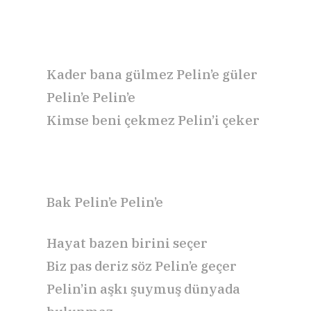
Kader bana gülmez Pelin’e güler
Pelin’e Pelin’e
Kimse beni çekmez Pelin’i çeker
Bak Pelin’e Pelin’e
Hayat bazen birini seçer
Biz pas deriz söz Pelin’e geçer
Pelin’in aşkı şuymuş dünyada