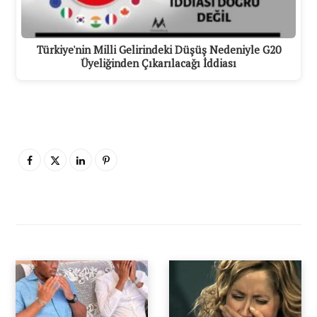
Türkiye'nin Milli Gelirindeki Düşüş Nedeniyle G20
Üyeliğinden Çıkarılacağı İddiası