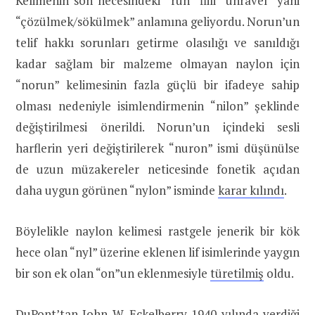
Kelimenin son hecesindeki “run” fiili “unravel” yani
“çözülmek/sökülmek” anlamına geliyordu. Norun’un
telif hakkı sorunları getirme olasılığı ve sanıldığı
kadar sağlam bir malzeme olmayan naylon için
“norun” kelimesinin fazla güçlü bir ifadeye sahip
olması nedeniyle isimlendirmenin “nilon” şeklinde
değiştirilmesi önerildi. Norun’un içindeki sesli
harflerin yeri değiştirilerek “nuron” ismi düşünülse
de uzun müzakereler neticesinde fonetik açıdan
daha uygun görünen “nylon” isminde
karar kılındı
.
Böylelikle naylon kelimesi rastgele jenerik bir kök
hece olan “nyl” üzerine eklenen lif isimlerinde yaygın
bir son ek olan “on”un eklenmesiyle
türetilmiş
oldu.
DuPont’tan John W. Eckelberry 1940 yılında verdiği