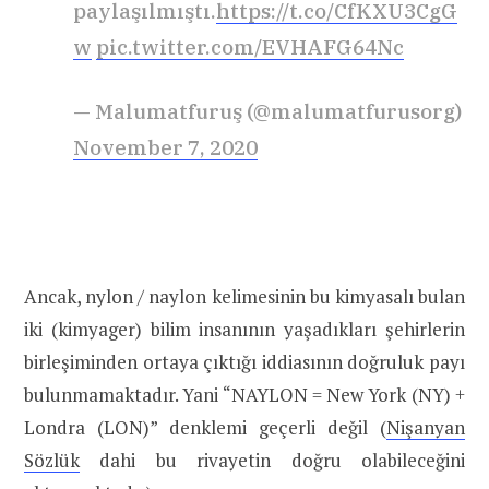
paylaşılmıştı.
https://t.co/CfKXU3CgG
w
pic.twitter.com/EVHAFG64Nc
— Malumatfuruş (@malumatfurusorg)
November 7, 2020
Ancak, nylon / naylon kelimesinin bu kimyasalı bulan
iki (kimyager) bilim insanının yaşadıkları şehirlerin
birleşiminden ortaya çıktığı iddiasının doğruluk payı
bulunmamaktadır. Yani “NAYLON = New York (NY) +
Londra (LON)” denklemi geçerli değil (
Nişanyan
Sözlük
dahi bu rivayetin doğru olabileceğini