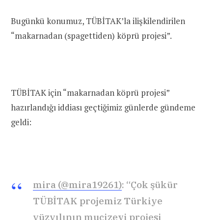
Bugünkü konumuz, TÜBİTAK’la ilişkilendirilen
“makarnadan (spagettiden) köprü projesi”.
TÜBİTAK için “makarnadan köprü projesi”
hazırlandığı iddiası geçtiğimiz günlerde gündeme
geldi:
mira (@mira19261)
: “Çok şükür
TÜBİTAK projemiz Türkiye
yüzyılının mucizevi projesi