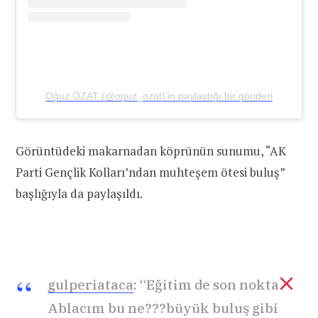
Oğuz ÖZAT (@oguz_ozat)’in paylaştığı bir gönderi
Görüntüdeki makarnadan köprünün sunumu, “AK
Parti Gençlik Kolları’ndan muhteşem ötesi buluş”
başlığıyla da paylaşıldı.
gulperiataca
: “Eğitim de son nokta
Ablacım bu ne???büyük buluş gibi