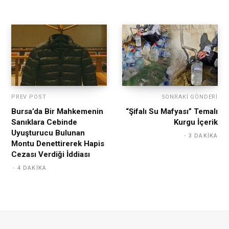
PREV POST
SONRAKI GÖNDERI
Bursa’da Bir Mahkemenin
“Şifalı Su Mafyası” Temalı
Sanıklara Cebinde
Kurgu İçerik
Uyuşturucu Bulunan
3 DAKIKA
Montu Denettirerek Hapis
Cezası Verdiği İddiası
4 DAKIKA