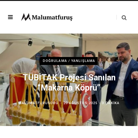
DOĞRULAMA / YANLIŞLAMA
TÜBİTAK Projesi Sanılan
“Makarna Köprü”
MALUMATFURUSORG
20 AĞUSTOS 2025
3 DAKIKA