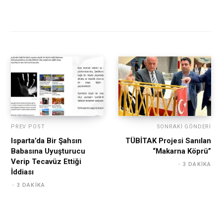
PREV POST
SONRAKI GÖNDERI
Isparta’da Bir Şahsın
TÜBİTAK Projesi Sanılan
Babasına Uyuşturucu
“Makarna Köprü”
Verip Tecavüz Ettiği
3 DAKIKA
İddiası
3 DAKIKA