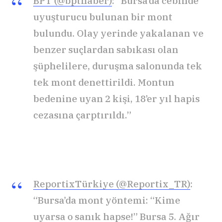
BPT (@bpthaber)
: “Bursa’da cebinde
uyuşturucu bulunan bir mont
bulundu. Olay yerinde yakalanan ve
benzer suçlardan sabıkası olan
şüphelilere, duruşma salonunda tek
tek mont denettirildi. Montun
bedenine uyan 2 kişi, 18’er yıl hapis
cezasına çarptırıldı.”
ReportixTürkiye (@Reportix_TR)
:
“Bursa’da mont yöntemi: “Kime
uyarsa o sanık hapse!” Bursa 5. Ağır