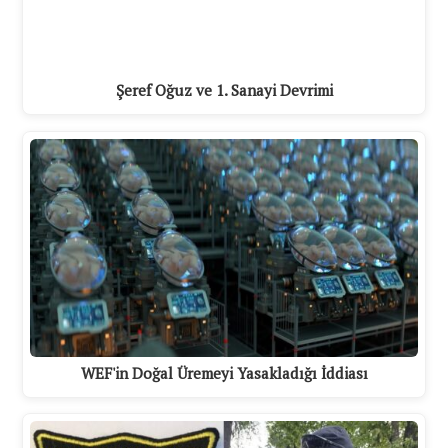
Şeref Oğuz ve 1. Sanayi Devrimi
WEF'in Doğal Üremeyi Yasakladığı İddiası