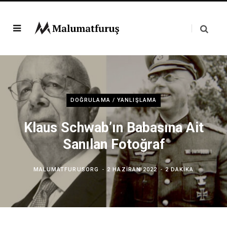
DOĞRULAMA / YANLIŞLAMA
Klaus Schwab’ın Babasına Ait
Sanılan Fotoğraf
MALUMATFURUSORG
2 HAZIRAN 2022
2 DAKIKA