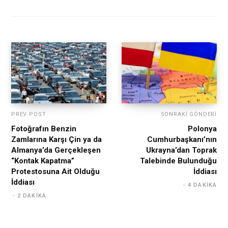
PREV POST
SONRAKI GÖNDERI
Fotoğrafın Benzin
Polonya
Zamlarına Karşı Çin ya da
Cumhurbaşkanı’nın
Almanya’da Gerçekleşen
Ukrayna’dan Toprak
“Kontak Kapatma”
Talebinde Bulunduğu
Protestosuna Ait Olduğu
İddiası
İddiası
4 DAKIKA
2 DAKIKA