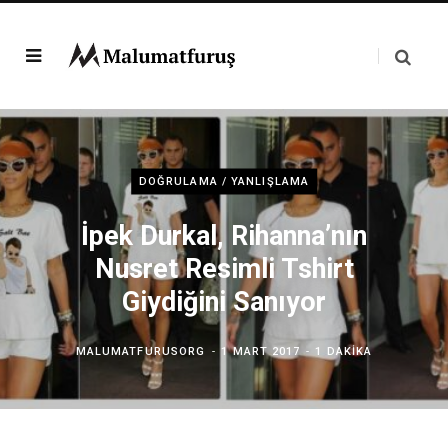
DOĞRULAMA / YANLIŞLAMA
İpek Durkal, Rihanna’nın
Nusret Resimli Tshirt
Giydiğini Sanıyor
MALUMATFURUSORG
1 MART 2017
1 DAKIKA