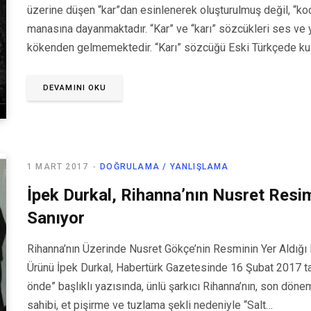
üzerine düşen “kar”dan esinlenerek oluşturulmuş değil, “koc
manasına dayanmaktadır. “Kar” ve “karı” sözcükleri ses ve
kökenden gelmemektedir. “Karı” sözcüğü Eski Türkçede ku
DEVAMINI OKU
1 MART 2017
DOĞRULAMA / YANLIŞLAMA
İpek Durkal, Rihanna’nın Nusret Resiml
Sanıyor
Rihanna’nın Üzerinde Nusret Gökçe’nin Resminin Yer Aldığı Bi
Ürünü İpek Durkal, Habertürk Gazetesinde 16 Şubat 2017 ta
önde” başlıklı yazısında, ünlü şarkıcı Rihanna’nın, son dö
sahibi, et pişirme ve tuzlama şekli nedeniyle “Salt…