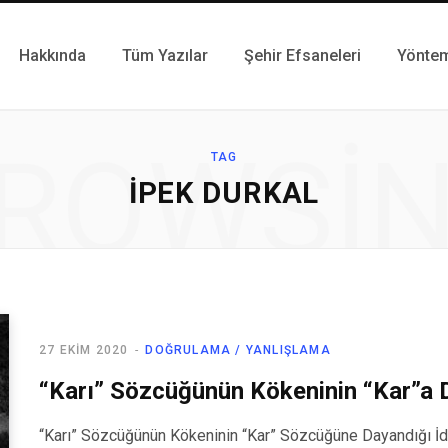
Hakkında
Tüm Yazılar
Şehir Efsaneleri
Yönte
ROWSI
TAG
İPEK DURKAL
27 EKIM 2020
DOĞRULAMA / YANLIŞLAMA
“Karı” Sözcüğünün Kökeninin “Kar”a D
“Karı” Sözcüğünün Kökeninin “Kar” Sözcüğüne Dayandığı İddi