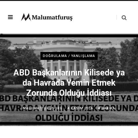
DOĞRULAMA / YANLIŞLAMA
ABD Başkanlarının Kilisede ya
da Havrada Yemin Etmek
Zorunda Olduğu İddiası
MALUMATFURUSORG
4 KASIM 2016
4 DAKIKA