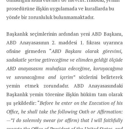
prosedürüne ilişkin uygulamada ve kurallarda bu
yönde bir zorunluluk bulunmamaktadır.
Başkanlık seçimlerinin ardından yeni ABD Başkanı,
ABD Anayasasının 2. maddesi 1. fıkrası uyarınca
ofisine girmeden “
ABD Başkanı olarak görevimi,
sadakatle yerine getireceğime ve elimden geldiği ölçüde
ABD anayasasını muhafaza edeceğime, koruyacağıma
ve savunacağıma and içerim
” sözlerini belirterek
yemin etmek zorundadır. ABD Anayasasındaki
Başkanlık yemin törenine ilişkin hüküm tam olarak
şu şekildedir: “
Before he enter on the Execution of his
Office, he shall take the following Oath or Affirmation:
—”I do solemnly swear (or affirm) that I will faithfully
execute the Office of President of the United States, and