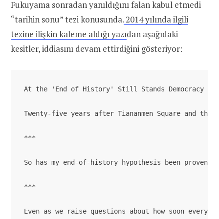
Fukuyama sonradan yanıldığını falan kabul etmedi
“tarihin sonu” tezi konusunda.
2014 yılında ilgili
tezine ilişkin kaleme aldığı yazı
dan aşağıdaki
kesitler, iddiasını devam ettirdiğini gösteriyor:
At the 'End of History' Still Stands Democracy 

Twenty-five years after Tiananmen Square and the B
***

So has my end-of-history hypothesis been proven wr
***

Even as we raise questions about how soon everyon