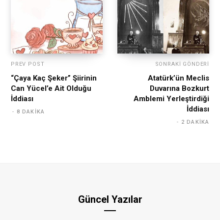
PREV POST
SONRAKI GÖNDERI
“Çaya Kaç Şeker” Şiirinin
Atatürk’ün Meclis
Can Yücel’e Ait Olduğu
Duvarına Bozkurt
İddiası
Amblemi Yerleştirdiği
İddiası
8 DAKIKA
2 DAKIKA
Güncel Yazılar