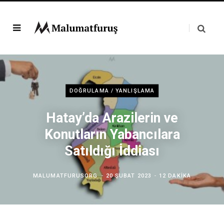
DOĞRULAMA / YANLIŞLAMA
Hatay’da Arazilerin ve
Konutların Yabancılara
Satıldığı İddiası
MALUMATFURUSORG
20 ŞUBAT 2023
12 DAKIKA