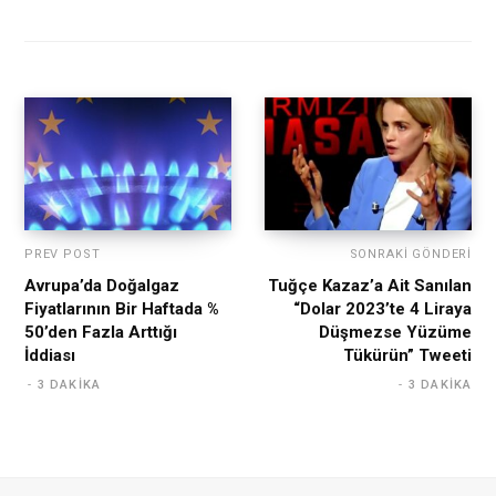
PREV POST
SONRAKI GÖNDERI
Avrupa’da Doğalgaz
Tuğçe Kazaz’a Ait Sanılan
Fiyatlarının Bir Haftada %
“Dolar 2023’te 4 Liraya
50’den Fazla Arttığı
Düşmezse Yüzüme
İddiası
Tükürün” Tweeti
3 DAKIKA
3 DAKIKA