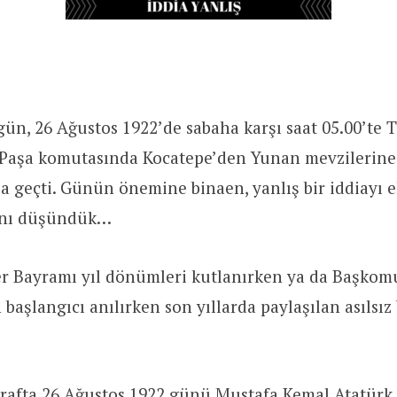
gün, 26 Ağustos 1922’de sabaha karşı saat 05.00’te 
Paşa komutasında Kocatepe’den Yunan mevzilerine 
za geçti. Günün önemine binaen, yanlış bir iddiayı 
ını düşündük…
er Bayramı yıl dönümleri kutlanırken ya da Başko
başlangıcı anılırken son yıllarda paylaşılan asılsız 
ğrafta 26 Ağustos 1922 günü Mustafa Kemal Atatürk