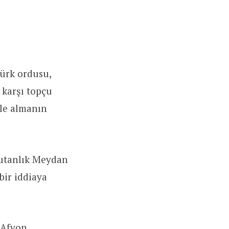
Türk ordusu,
karşı topçu
ele almanın
mutanlık Meydan
bir iddiaya
 Afyon