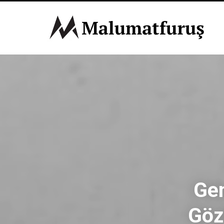
Gen
Göz