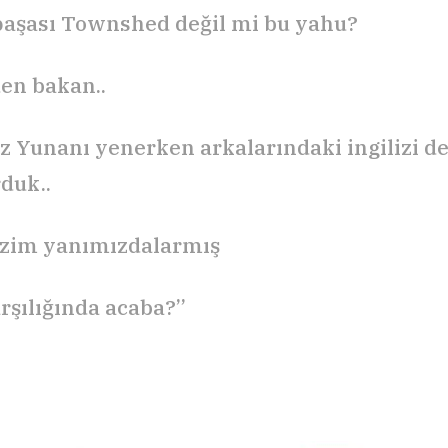
 paşası Townshed değil mi bu yahu?
en bakan..
iz Yunanı yenerken arkalarındaki ingilizi d
rduk..
izim yanımızdalarmış
rşılığında acaba?”