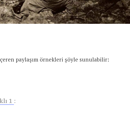
içeren paylaşım örnekleri şöyle sunulabilir:
Devlet Aklı ‏ 1
: