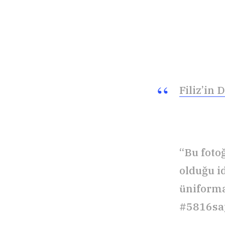
Filiz’in 
“Bu fotoğ
olduğu i
üniforma
#5816say