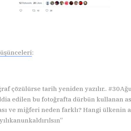
Düşünceleri
:
raf çözülürse tarih yeniden yazılır.. #30Ağus
ddia edilen bu fotoğrafta dürbün kullanan a
sı ve miğferi neden farklı? Hangi ülkenin as
ılıkanunkaldırılsın”