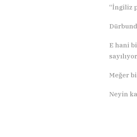
“İngiliz
Dürbund
E hani b
sayılıyo
Meğer b
Neyin ka