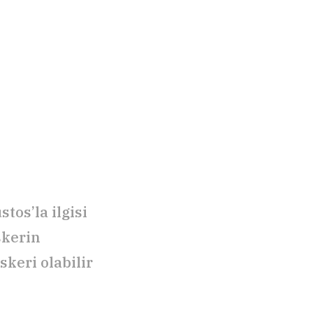
tos’la ilgisi
skerin
keri olabilir