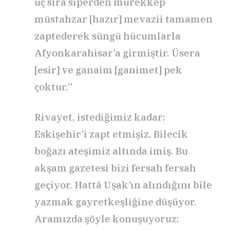
üç sıra siperden mürekkep
müstahzar [hazır] mevazii tamamen
zaptederek süngü hücumlarla
Afyonkarahisar’a girmiştir. Üsera
[esir] ve ganaim [ganimet] pek
çoktur.”
Rivayet, istediğimiz kadar:
Eskişehir’i zapt etmişiz. Bilecik
boğazı ateşimiz altında imiş. Bu
akşam gazetesi bizi fersah fersah
geçiyor. Hattâ Uşak’ın alındığını bile
yazmak gayretkeşliğine düşüyor.
Aramızda şöyle konuşuyoruz: