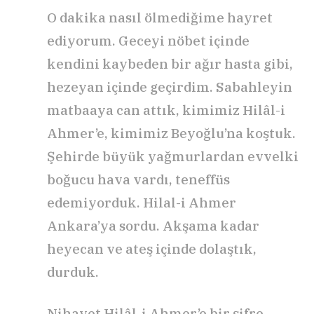
O dakika nasıl ölmediğime hayret
ediyorum. Geceyi nöbet içinde
kendini kaybeden bir ağır hasta gibi,
hezeyan içinde geçirdim. Sabahleyin
matbaaya can attık, kimimiz Hilâl-i
Ahmer’e, kimimiz Beyoğlu’na koştuk.
Şehirde büyük yağmurlardan evvelki
boğucu hava vardı, teneffüs
edemiyorduk. Hilal-i Ahmer
Ankara’ya sordu. Akşama kadar
heyecan ve ateş içinde dolaştık,
durduk.
Nihayet Hilâl-i Ahmer’e bir şifre