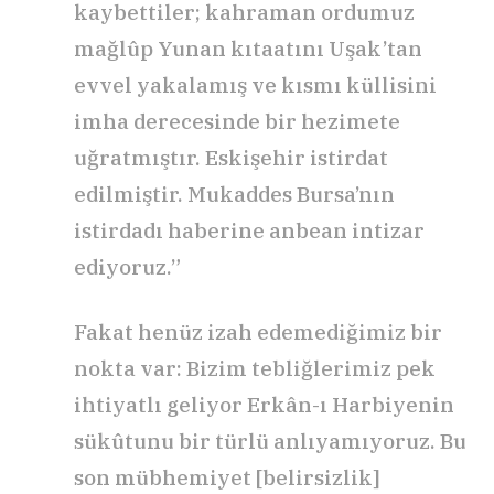
kaybettiler; kahraman ordumuz
mağlûp Yunan kıtaatını Uşak’tan
evvel yakalamış ve kısmı küllisini
imha derecesinde bir hezimete
uğratmıştır. Eskişehir istirdat
edilmiştir. Mukaddes Bursa’nın
istirdadı haberine anbean intizar
ediyoruz.”
Fakat henüz izah edemediğimiz bir
nokta var: Bizim tebliğlerimiz pek
ihtiyatlı geliyor Erkân-ı Harbiyenin
sükûtunu bir türlü anlıyamıyoruz. Bu
son mübhemiyet [belirsizlik]