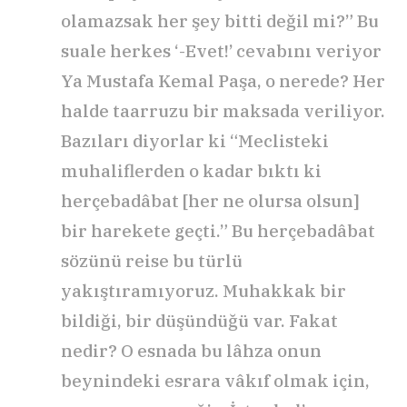
olamazsak her şey bitti değil mi?” Bu
suale herkes ‘-Evet!’ cevabını veriyor
Ya Mustafa Kemal Paşa, o nerede? Her
halde taarruzu bir maksada veriliyor.
Bazıları diyorlar ki “Meclisteki
muhaliflerden o kadar bıktı ki
herçebadâbat [her ne olursa olsun]
bir harekete geçti.” Bu herçebadâbat
sözünü reise bu türlü
yakıştıramıyoruz. Muhakkak bir
bildiği, bir düşündüğü var. Fakat
nedir? O esnada bu lâhza onun
beynindeki esrara vâkıf olmak için,