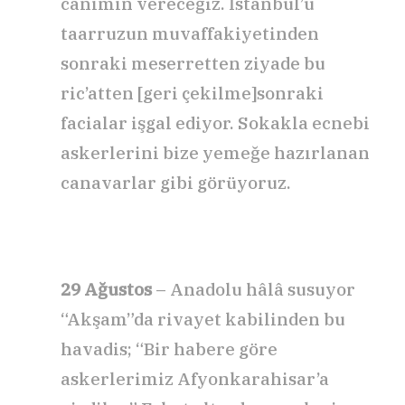
canımın vereceğiz. İstanbul’u
taarruzun muvaffakiyetinden
sonraki meserretten ziyade bu
ric’atten [geri çekilme]sonraki
facialar işgal ediyor. Sokakla ecnebi
askerlerini bize yemeğe hazırlanan
canavarlar gibi görüyoruz.
29 Ağustos
– Anadolu hâlâ susuyor
“Akşam”da rivayet kabilinden bu
havadis; “Bir habere göre
askerlerimiz Afyonkarahisar’a