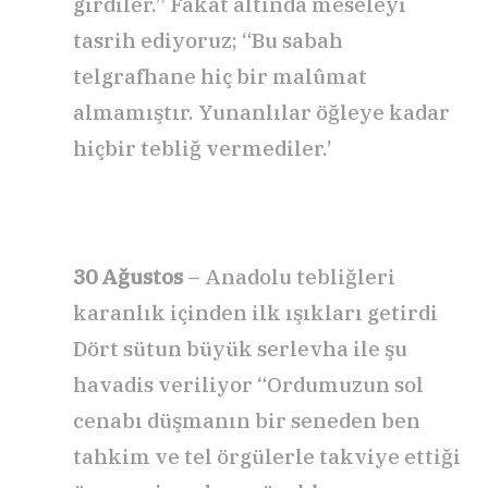
girdiler.” Fakat altında meseleyi
tasrih ediyoruz; “Bu sabah
telgrafhane hiç bir malûmat
almamıştır. Yunanlılar öğleye kadar
hiçbir tebliğ vermediler.’
30 Ağustos
– Anadolu tebliğleri
karanlık içinden ilk ışıkları getirdi
Dört sütun büyük serlevha ile şu
havadis veriliyor “Ordumuzun sol
cenabı düşmanın bir seneden ben
tahkim ve tel örgülerle takviye ettiği