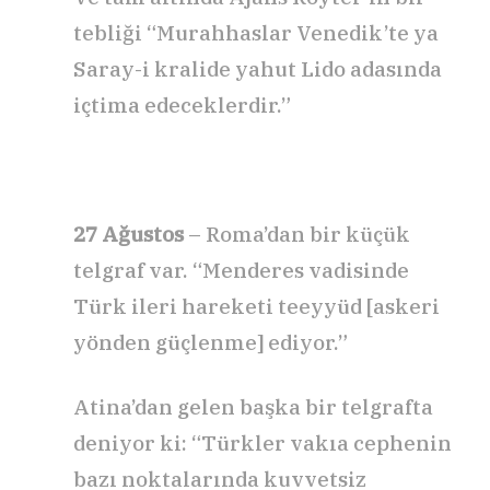
tebliği “Murahhaslar Venedik’te ya
Saray-i kralide yahut Lido adasında
içtima edeceklerdir.”
27 Ağustos
– Roma’dan bir küçük
telgraf var. “Menderes vadisinde
Türk ileri hareketi teeyyüd [askeri
yönden güçlenme] ediyor.”
Atina’dan gelen başka bir telgrafta
deniyor ki: “Türkler vakıa cephenin
bazı noktalarında kuvvetsiz