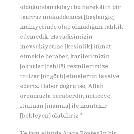
olduğundan dolayı bu harekâtın bir
taarruz mukaddemesi [başlangıç]
mahiyetinde olup olmadığını tahkik
edemedik. Havadisimizin
mevsukiyetine [kesinlik] itimat
etmekle beraber, karilerimizin
[okurlar] tebliği resmilerimize
intizar [öngörü] etmelerini tavsiye
ederiz. Haber doğru ise, Allah
ordumuzla beraberdir, neticeye
itminan [inanma] ile muntazır
[bekleyen] olabiliriz ”
Ve tam altında Ajans Röyter’in bir