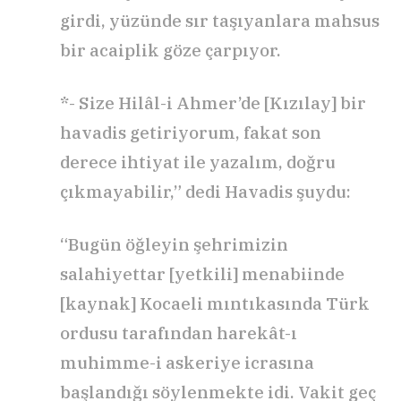
girdi, yüzünde sır taşıyanlara mahsus
bir acaiplik göze çarpıyor.
*- Size Hilâl-i Ahmer’de [Kızılay] bir
havadis getiriyorum, fakat son
derece ihtiyat ile yazalım, doğru
çıkmayabilir,” dedi Havadis şuydu:
“Bugün öğleyin şehrimizin
salahiyettar [yetkili] menabiinde
[kaynak] Kocaeli mıntıkasında Türk
ordusu tarafından harekât-ı
muhimme-i askeriye icrasına
başlandığı söylenmekte idi. Vakit geç