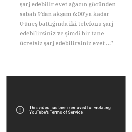
şarj edebilir evet ağacın gücünden
sabah 9’dan akşam 6:00’ya kadar
Güneş battığında iki telefonu şarj
edebilirsiniz ve şimdi bir tane
ücretsiz şarj edebilirsiniz evet …”