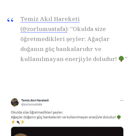
Temiz Akıl Hareketi
(@zorlumustafa)
: “Okulda size
öğretmedikleri şeyler: Ağaçlar
doğanın güç bankalarıdır ve
kullanılmayan enerjiyle doludur!
”