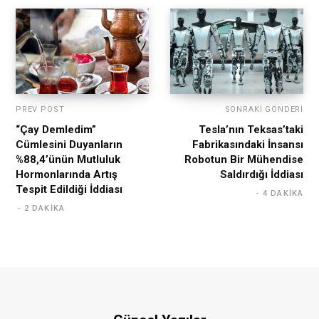
PREV POST
SONRAKI GÖNDERI
“Çay Demledim”
Tesla’nın Teksas’taki
Cümlesini Duyanların
Fabrikasındaki İnsansı
%88,4’ünün Mutluluk
Robotun Bir Mühendise
Hormonlarında Artış
Saldırdığı İddiası
Tespit Edildiği İddiası
4 DAKIKA
2 DAKIKA