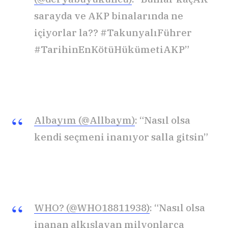
sarayda ve AKP binalarında ne
içiyorlar la?? #TakunyalıFührer
#TarihinEnKötüHükümetiAKP”
Albayım (@Allbaym)
: “Nasıl olsa
kendi seçmeni inanıyor salla gitsin”
WHO? (@WHO18811938)
: “Nasıl olsa
inanan alkışlayan milyonlarca