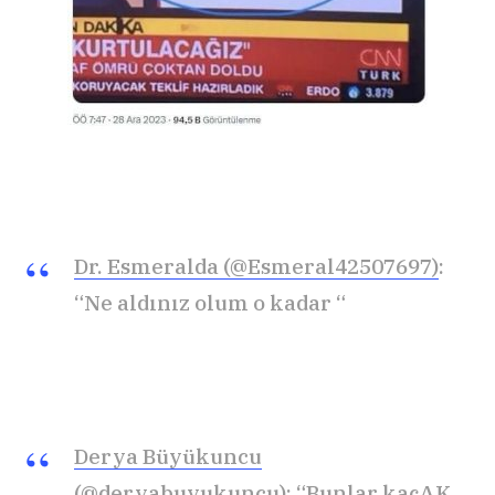
Dr. Esmeralda (@Esmeral42507697)
:
“Ne aldınız olum o kadar “
Derya Büyükuncu
(@deryabuyukuncu)
: “Bunlar kaçAK