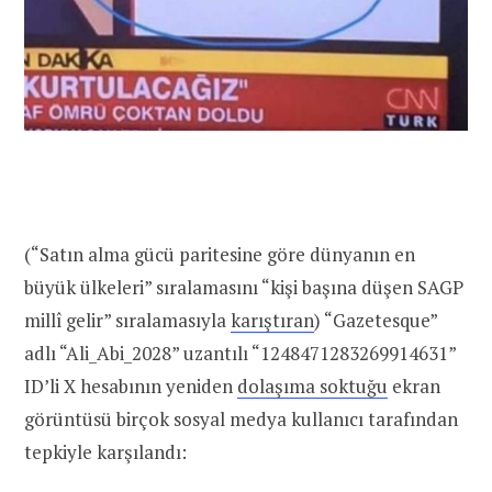
(“Satın alma gücü paritesine göre dünyanın en
büyük ülkeleri” sıralamasını “kişi başına düşen SAGP
millî gelir” sıralamasıyla
karıştıran
) “Gazetesque”
adlı “Ali_Abi_2028” uzantılı “1248471283269914631”
ID’li X hesabının yeniden
dolaşıma soktuğu
ekran
görüntüsü birçok sosyal medya kullanıcı tarafından
tepkiyle karşılandı: