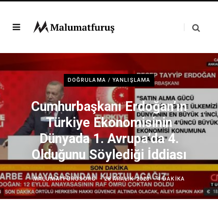
DOĞRULAMA / YANLIŞLAMA
Cumhurbaşkanı Erdoğan’ın
Türkiye Ekonomisinin
Dünyada 1. Avrupa’da 4.
Olduğunu Söylediği İddiası
MALUMATFURUSORG
28 ARALIK 2023
4 DAKIKA