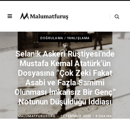
DOĞRULAMA / YANLIŞLAMA
Selanik Askeri Rüştiyesi’nde
Mustafa Kemal Atatürk’ün
Dosyasına ”Çok Zeki Fakat
Asabi ve Fazla Samimi
Olunması İmkansız Bir Genç”
Notunun Düşüldüğü İddiası
MALUMATFURUSORG
22 TEMMUZ 2023
4 DAKIKA