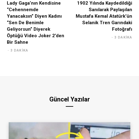
Lady Gaga’nın Kendisine
1902 Yılında Kaydedildiği
“Cehennemde
Sanılarak Paylaşılan
Yanacaksın” Diyen Kadını
Mustafa Kemal Atatürk’ün
“Sen De Benimle
Selanik Tren Garındaki
Geliyorsun” Diyerek
Fotoğrafı
Öptüğü Video Joker 2’den
3 DAKIKA
Bir Sahne
3 DAKIKA
Güncel Yazılar