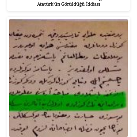
Atatürk'ün Görüldüğü İddiası