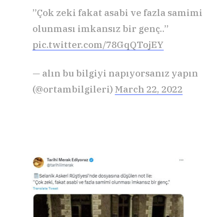
”Çok zeki fakat asabi ve fazla samimi
olunması imkansız bir genç..”
pic.twitter.com/78GqQTojEY
— alın bu bilgiyi napıyorsanız yapın
(@ortambilgileri)
March 22, 2022