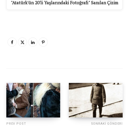
"Atatürk'ün 20'li Yaşlarındaki Fotoğrafı" Sanılan Çizim
PREV POST
SONRAKI GÖNDERI