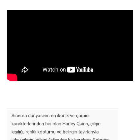
Sinema dünyasının en ikonik ve çarpıcı
karakterlerinden biri olan Harley Quinn, çılgın
kişiliği, renkli kostümü ve belirgin tavırlarıyla
izleyicilerin kalbini fetheden bir karakter. Batman