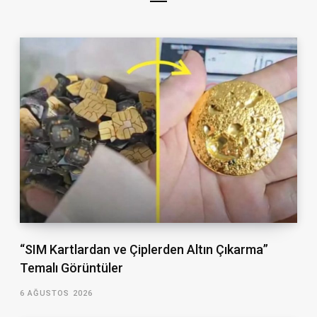
“SIM Kartlardan ve Çiplerden Altın Çıkarma”
Temalı Görüntüler
6 AĞUSTOS 2026