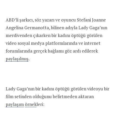
ABD’li şarkıcı, söz yazarı ve oyuncu Stefani Joanne
Angelina Germanotta, bilinen adıyla Lady Gaga’nın
merdivenden çıkarken bir kadını öptüğü görülen
video sosyal medya platformlarında ve internet
forumlarında gerçek bağlamı göz ardı edilerek
paylaşılmış
.
Lady Gaga’nın bir kadını öptüğü görülen videoyu bir
film setinden olduğunu belirtmeden aktaran
paylaşım
örnek
leri: