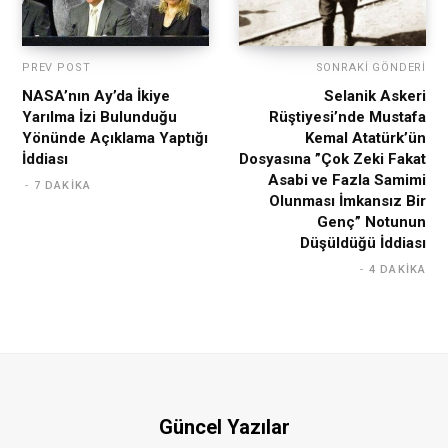
PREV POST
SONRAKI GÖNDERI
NASA’nın Ay’da İkiye
Selanik Askeri
Yarılma İzi Bulunduğu
Rüştiyesi’nde Mustafa
Yönünde Açıklama Yaptığı
Kemal Atatürk’ün
İddiası
Dosyasına ”Çok Zeki Fakat
Asabi ve Fazla Samimi
7 DAKIKA
Olunması İmkansız Bir
Genç” Notunun
Düşüldüğü İddiası
4 DAKIKA
Güncel Yazılar