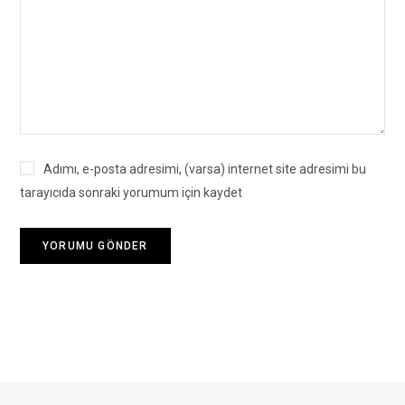
Adımı, e-posta adresimi, (varsa) internet site adresimi bu
tarayıcıda sonraki yorumum için kaydet