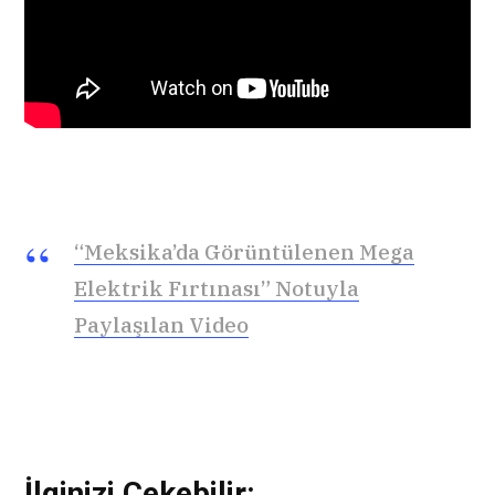
“Meksika’da Görüntülenen Mega
Elektrik Fırtınası” Notuyla
Paylaşılan Video
İlginizi Çekebilir: