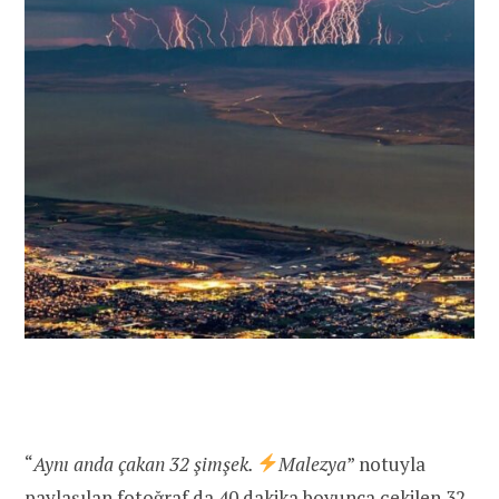
“
Aynı anda çakan 32 şimşek.
Malezya
” notuyla
paylaşılan
fotoğraf da 40 dakika boyunca çekilen 32