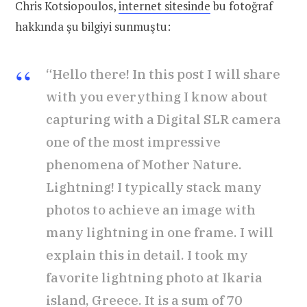
Chris Kotsiopoulos,
internet sitesinde
bu fotoğraf
hakkında şu bilgiyi sunmuştu:
“Hello there! In this post I will share
with you everything I know about
capturing with a Digital SLR camera
one of the most impressive
phenomena of Mother Nature.
Lightning! I typically stack many
photos to achieve an image with
many lightning in one frame. I will
explain this in detail. I took my
favorite lightning photo at Ikaria
island, Greece. It is a sum of 70