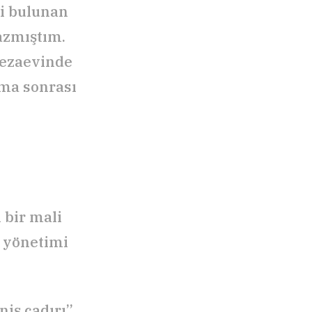
si bulunan
azmıştım.
Cezaevinde
şma sonrası
 bir mali
e yönetimi
niş çadırı”