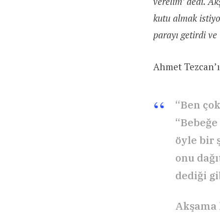
verelim’ dedi. A
kutu almak istiyo
parayı getirdi ve 
Ahmet Tezcan’ın
“Ben çok
“Bebeğe 
öyle bir
onu dağı
dediği gi
Akşama k