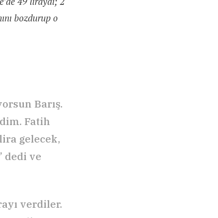
’de 49 liraydı; 2
ınını bozdurup o
yorsun Barış.
dim. Fatih
ira gelecek,
” dedi ve
ayı verdiler.