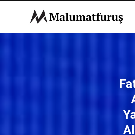
Fa
Y
Al