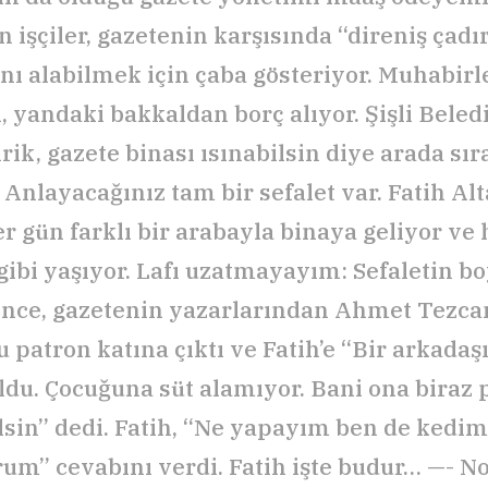
 işçiler, gazetenin karşısında “direniş çadı
nı alabilmek için çaba gösteriyor. Muhabirl
, yandaki bakkaldan borç alıyor. Şişli Bele
rik, gazete binası ısınabilsin diye arada sı
 Anlayacağınız tam bir sefalet var. Fatih Alta
r gün farklı bir arabayla binaya geliyor ve 
ibi yaşıyor. Lafı uzatmayayım: Sefaletin b
ince, gazetenin yazarlarından Ahmet Tezcan
u patron katına çıktı ve Fatih’e “Bir arkadaş
ldu. Çocuğuna süt alamıyor. Bani ona biraz 
ilsin” dedi. Fatih, “Ne yapayım ben de kedim
um” cevabını verdi. Fatih işte budur… —- No