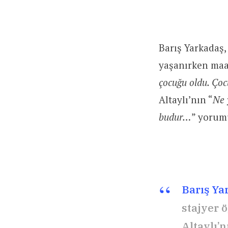
Barış Yarkadaş,
yaşanırken maaş
çocuğu oldu. Çoc
Altaylı’nın “
Ne 
budur…
” yorumu
Barış Ya
stajyer 
Altaylı’