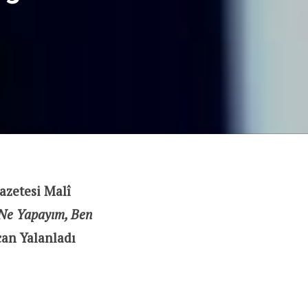
azetesi Malî
Ne Yapayım, Ben
can Yalanladı