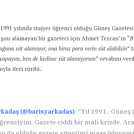
 1991 yılında stajyer öğrenci olduğu Güneş Gazetesi
ını alamayan bir gazeteci için Ahmet Tezcan’ın “
B
uğuna süt alamıyor, ona biraz para verin süt alabilsin
” 
yapayım, ben de kedime süt alamıyorum
” cevabını verd
yla ileri sürdü.
rkadaş (@barisyarkadas)
: “Yıl 1991.. Güneş
öğrenciyim. Gazete ciddi bir mali krizde. Ar
nın da olduğu gazete yönetimi maaş ödeyemi