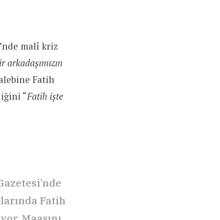
’nde malî kriz
ir arkadaşımızın
talebine Fatih
iğini “
Fatih işte
 Gazetesi’nde
alarında Fatih
yor. Maaşını