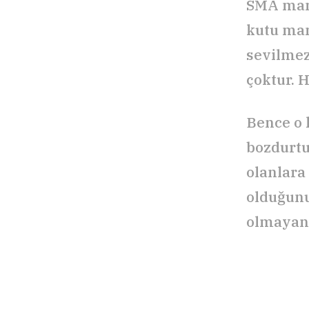
SMA mama
kutu mam
sevilmez
çoktur. 
Bence o 
bozdurtup
olanlara 
olduğunu
olmayanl