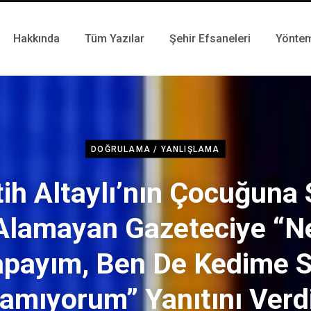
Hakkında
Tüm Yazılar
Şehir Efsaneleri
Yönte
DOĞRULAMA / YANLIŞLAMA
tih Altaylı’nın Çocuğuna 
Alamayan Gazeteciye “N
apayım, Ben De Kedime S
amıyorum” Yanıtını Verd