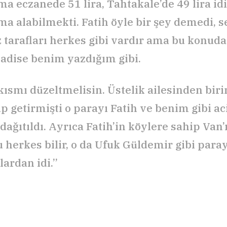
 eczanede 51 lira, Tahtakale’de 49 lira id
a alabilmekti. Fatih öyle bir şey demedi, se
 tarafları herkes gibi vardır ama bu konuda
Hadise benim yazdığım gibi.
kısmı düzeltmelisin. Üstelik ailesinden birin
 getirmişti o parayı Fatih ve benim gibi aci
dağıtıldı. Ayrıca Fatih’in köylere sahip Van’
 herkes bilir, o da Ufuk Güldemir gibi paray
ardan idi.”