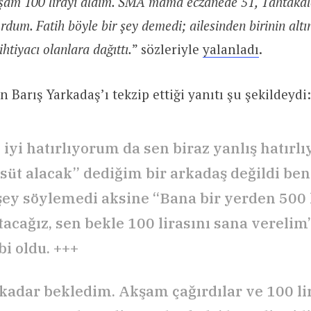
kşam 100 lirayı aldım. SMA mama eczanede 51, Tahtakale
rdum. Fatih böyle bir şey demedi; ailesinden birinin alt
ihtiyacı olanlara dağıttı.
” sözleriyle
yalanladı
.
 Barış Yarkadaş’ı tekzip ettiği yanıtı şu şekildeydi:
 iyi hatırlıyorum da sen biraz yanlış hatırlı
süt alacak” dediğim bir arkadaş değildi ben
 şey söylemedi aksine “Bana bir yerden 500 l
tacağız, sen bekle 100 lirasını sana verelim
bi oldu. +++
adar bekledim. Akşam çağırdılar ve 100 lir