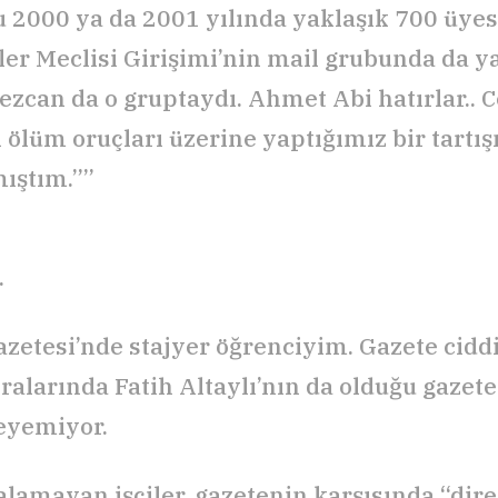
 2000 ya da 2001 yılında yaklaşık 700 üye
ler Meclisi Girişimi’nin mail grubunda da y
zcan da o gruptaydı. Ahmet Abi hatırlar.. 
 ölüm oruçları üzerine yaptığımız bir tartı
mıştım.””
.
zetesi’nde stajyer öğrenciyim. Gazete ciddi
Aralarında Fatih Altaylı’nın da olduğu gazet
eyemiyor.
alamayan işçiler, gazetenin karşısında “dire