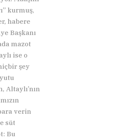
rı” kurmuş,
er, habere
diye Başkanı
rada mazot
ylı ise o
hiçbir şey
oyutu
, Altaylı’nın
ımızın
para verin
e süt
t: Bu