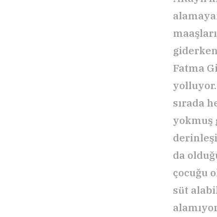
alamayan
maaşları
giderken
Fatma Gi
yolluyor.
sırada he
yokmuş g
derinleş
da olduğ
çocuğu o
süt alab
alamıyor