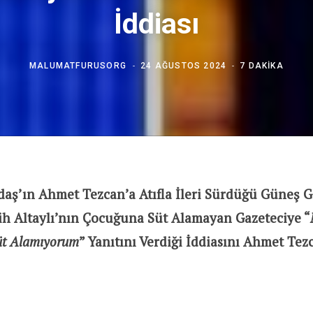
İddiası
MALUMATFURUSORG
24 AĞUSTOS 2024
7 DAKIKA
daş’ın Ahmet Tezcan’a Atıfla İleri Sürdüğü Güneş G
ih Altaylı’nın Çocuğuna Süt Alamayan Gazeteciye “
üt Alamıyorum
” Yanıtını Verdiği İddiasını Ahmet Tez