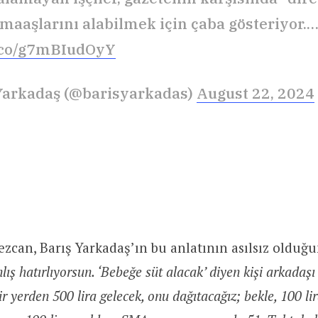
maaşlarını alabilmek için çaba gösteriyor.
t.co/g7mBIudOyY
Yarkadaş (@barisyarkadas)
August 22, 2024
can, Barış Yarkadaş’ın bu anlatının asılsız olduğ
nlış hatırlıyorsun. ‘Bebeğe süt alacak’ diyen kişi arkadaşı
ir yerden 500 lira gelecek, onu dağıtacağız; bekle, 100 li