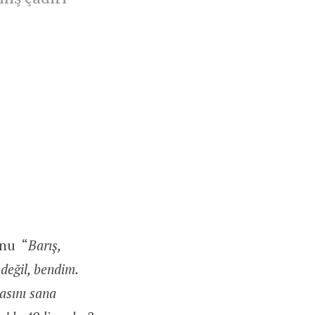
…
unu “
Barış,
 değil, bendim.
rasını sana