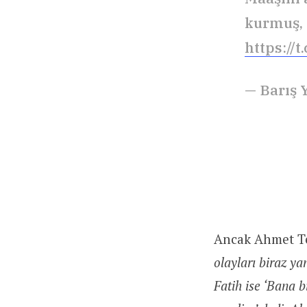
kurmuş, 
https://
— Barış 
Ancak Ahmet Tez
olayları biraz ya
Fatih ise ‘Bana b