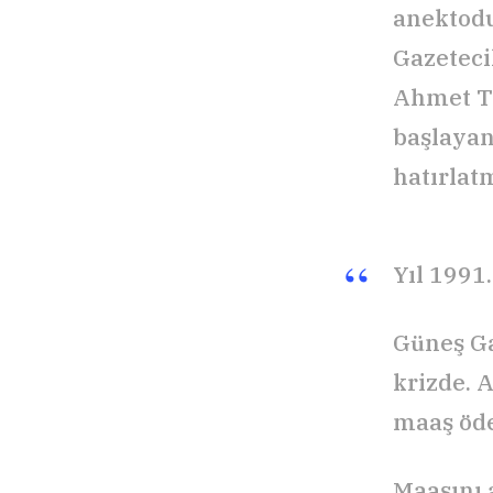
anektodu
Gazeteci
Ahmet Te
başlayan
hatırlat
Yıl 1991.
Güneş Ga
krizde. 
maaş öd
Maaşını 