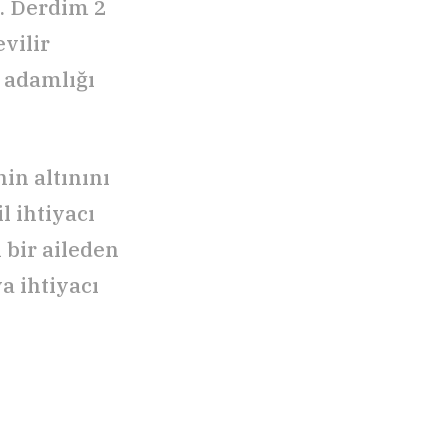
i. Derdim 2
vilir
 adamlığı
in altınını
l ihtiyacı
ı bir aileden
a ihtiyacı