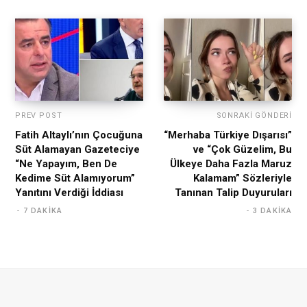
PREV POST
SONRAKI GÖNDERI
Fatih Altaylı’nın Çocuğuna
“Merhaba Türkiye Dışarısı”
Süt Alamayan Gazeteciye
ve “Çok Güzelim, Bu
“Ne Yapayım, Ben De
Ülkeye Daha Fazla Maruz
Kedime Süt Alamıyorum”
Kalamam” Sözleriyle
Yanıtını Verdiği İddiası
Tanınan Talip Duyuruları
7 DAKIKA
3 DAKIKA