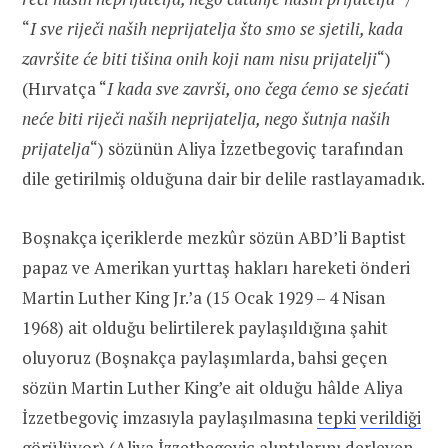
“
I sve riječi naših neprijatelja što smo se sjetili, kada
završite će biti tišina onih koji nam nisu prijatelji
“)
(Hırvatça “
I kada sve završi, ono čega ćemo se sjećati
neće biti riječi naših neprijatelja, nego šutnja naših
prijatelja
“) sözünün Aliya İzzetbegoviç tarafından
dile getirilmiş olduğuna dair bir delile rastlayamadık.
Boşnakça içeriklerde mezkûr sözün ABD’li Baptist
papaz ve Amerikan yurttaş hakları hareketi önderi
Martin Luther King Jr.’a (15 Ocak 1929 – 4 Nisan
1968) ait olduğu belirtilerek paylaşıldığına şahit
oluyoruz (Boşnakça paylaşımlarda, bahsi geçen
sözün Martin Luther King’e ait olduğu hâlde Aliya
İzzetbegoviç imzasıyla paylaşılmasına
tepki
verildiği
görülüyor
) (Aliya İzzetbegoviç alıntılarını derleyen