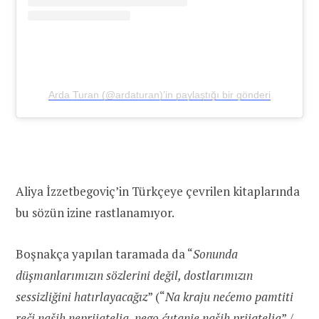
Arda Turan (@ardaturan)’in paylaştığı bir gönderi
Aliya İzzetbegoviç’in Türkçeye çevrilen kitaplarında
bu sözün izine rastlanamıyor.
Boşnakça yapılan taramada da “
Sonunda
düşmanlarımızın sözlerini değil, dostlarımızın
sessizliğini hatırlayacağız
” (“
Na kraju nećemo pamtiti
reči naših neprijatelja, nego ćutanje naših prijatelja
” /