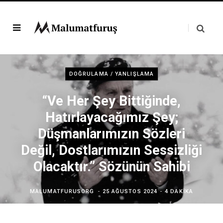
DOĞRULAMA / YANLIŞLAMA
“Ve Her Şey Bittiğinde,
Hatırlayacağımız Şey;
Düşmanlarımızın Sözleri
Değil, Dostlarımızın Sessizliği
Olacaktır.” Sözünün Sahibi
MALUMATFURUSORG
25 AĞUSTOS 2024
4 DAKIKA