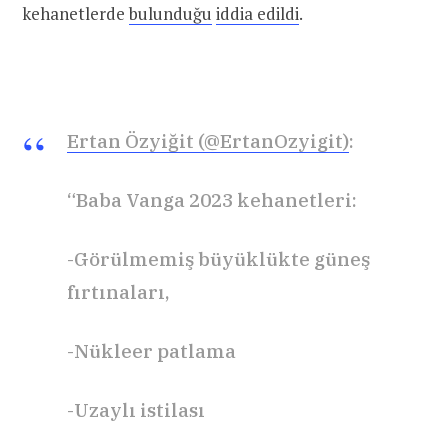
kehanetlerde
bulunduğu
iddia edildi
.
Ertan Özyiğit (@ErtanOzyigit)
:
“Baba Vanga 2023 kehanetleri:
-Görülmemiş büyüklükte güneş
fırtınaları,
-Nükleer patlama
-Uzaylı istilası