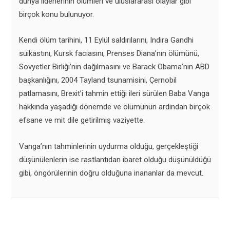
dünya liderlerinin ölümleri ve uluslararası olaylar gibi
birçok konu bulunuyor.
Kendi ölüm tarihini, 11 Eylül saldırılarını, Indira Gandhi
suikastını, Kursk faciasını, Prenses Diana’nın ölümünü,
Sovyetler Birliği’nin dağılmasını ve Barack Obama’nın ABD
başkanlığını, 2004 Tayland tsunamisini, Çernobil
patlamasını, Brexit’i tahmin ettiği ileri sürülen Baba Vanga
hakkında yaşadığı dönemde ve ölümünün ardından birçok
efsane ve mit dile getirilmiş vaziyette.
Vanga’nın tahminlerinin uydurma olduğu, gerçekleştiği
düşünülenlerin ise rastlantıdan ibaret olduğu düşünüldüğü
gibi, öngörülerinin doğru olduğuna inananlar da mevcut.