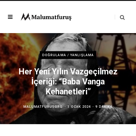
DOĞRULAMA / YANLIŞLAMA
Her Yeni Yılın Vazgeçilmez
İçeriği: “Baba Vanga
Kehanetleri”
MALUMATFURUSORG
1 OCAK 2024
9 DAKIKA