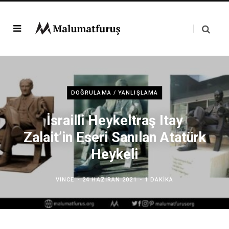
DOĞRULAMA / YANLIŞLAMA
İsrailli Heykeltraş Itay
Zalait’in Eseri Sanılan Atatürk
Heykeli
VINCE
24 HAZIRAN 2021
1 DAKIKA