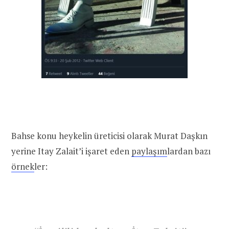
Bahse konu heykelin üreticisi olarak Murat Daşkın
yerine Itay Zalait’i işaret eden
paylaşım
lardan bazı
örnek
ler: