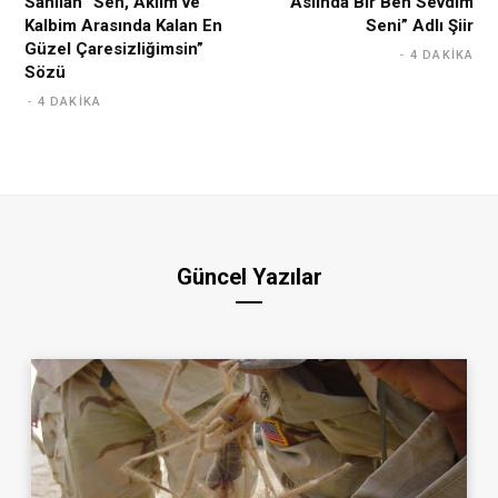
Sanılan “Sen, Aklım ve
“Aslında Bir Ben Sevdim
Kalbim Arasında Kalan En
Seni” Adlı Şiir
Güzel Çaresizliğimsin”
4 DAKIKA
Sözü
4 DAKIKA
Güncel Yazılar