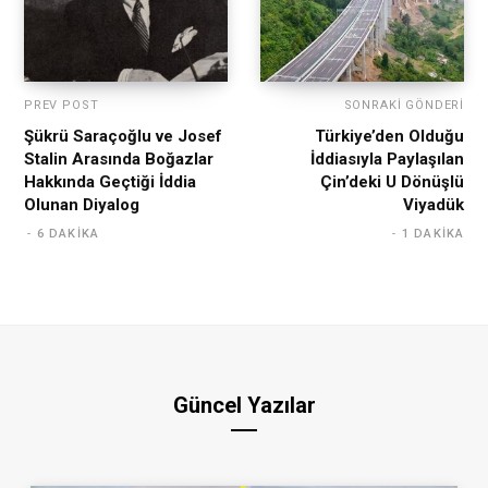
PREV POST
SONRAKI GÖNDERI
Şükrü Saraçoğlu ve Josef
Türkiye’den Olduğu
Stalin Arasında Boğazlar
İddiasıyla Paylaşılan
Hakkında Geçtiği İddia
Çin’deki U Dönüşlü
Olunan Diyalog
Viyadük
6 DAKIKA
1 DAKIKA
Güncel Yazılar