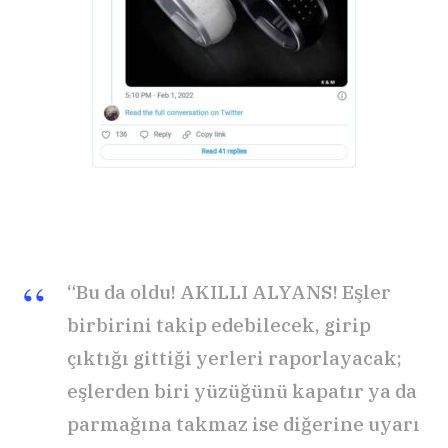
“Bu da oldu! AKILLI ALYANS! Eşler
birbirini takip edebilecek, girip
çıktığı gittiği yerleri raporlayacak;
eşlerden biri yüzüğünü kapatır ya da
parmağına takmaz ise diğerine uyarı