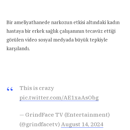
Bir ameliyathanede narkozun etkisi altındaki kadın
hastaya bir erkek sağlık çalışanının tecavüz ettiği
görülen video sosyal medyada büyük tepkiyle
karşılandı.
This is crazy
pic.twitter.com/AE1xaAsObg
— GrindFace TV (Entertainment)
(@grindfacetv)
August 14, 2024